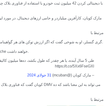
مارک کوبان، کارآفرین میلیاردر و حامی ارزهای دیجیتال، در مورد ا
مرتبط با
به همین دلیل، به نقل از رئیس SEC، گری گنسلر، او به شوخی گفت که اگر ارزش توکن های هر گواهینامه خودرو بسته به تلاش های تبلیغاتی ایالت در نوسان باشد، ایالت با چالش های قانونی روبرو خواهد شد.
دلیل بزرگ بودن این موضوع برای ارزهای دیجیتال این است که افرادی که توکن‌ها را در اختیار دارند، یک اپلیکیشن با کیف پول Avalanche خواهند داشت.
طی 5 سال آینده، یا هر چقدر که طول بکشد، ده‌ها میلیون کا
https://t.co/5Xx6FseGXl
– مارک کوبان (@mcuban)
31 جولای 2024
کوبان گفت که فناوری بلاک چین در 
مرتبط با