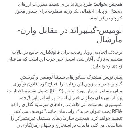
همچنین بخوانید:
طرح بریتانیا برای تنظیم مقررات ارزهای
دیجیتال و پایان احتمالی یک رژیم مطلوب برای صدور مجوز
کریپتو در فرانسه.
لومیس-گیلیبراند در مقابل وارن-
مارشال
برخلاف اتحادیه اروپا، رقابت برای قانونگذاری جامع در ایالات
متحده به تازگی آغاز شده است. خبر خوب این است که مدعیان
زیادی وجود دارد.
پیش نویس مشترک سناتورهای سینتیا لومیس و کریستن
گیلیبراند در ماه ژوئن این رقابت را افتتاح کرد. قانون نوآوری
مالی مسئول بسیار مورد انتظار (RFIA) شامل تقسیم اختیارات
بین آژانس های نظارتی فدرال است. بر اساس این لایحه،
کمیسیون معاملات آتی کالا، قراردادهای سرمایه گذاری را که
RFIA تحت عنوان جدید “دارایی های جانبی” توصیف می کند،
تنظیم خواهد کرد. همچنین سازمان‌های مستقل غیرمتمرکز را
شناسایی می‌کند، مالیات بر استخراج و سهام رمزنگاری را