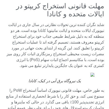
مهلت قانونی استخراج کریپتو در
ایالات متحده و کانادا
شاید نگران کننده ترین تحولات نظارتی در سال جاری در ایالت
نیویورک ایالات متحده و ایالت مانیتوبا کانادا بوده است. هر دو
منطقه که به دلیل شرایط طبیعی جذاب خود برای استخراج
کریپتو معروف هستند، تصمیم گرفته اند تا عملیات استخراج
کریپتو را تعلیق کنند. این گزینه از ابتدای بحث جهانی در مورد
مضرات زیست محیطی استخراج رمزنگاری اثبات کار روی میز
بوده است، با مکانیسم اجماع اثبات سهام (PoS) با انرژی
کمتری که به عنوان یک جایگزین پایدارتر تبلیغ می شود.
یک نیروگاه برق آبی در کبک، کانادا
به طور خاص، مهلت قانونی نیویورک اساساً استخراج PoW را
ممنوع نمی کند، و حق کار را با شرط انحصاری استفاده از منابع
انرژی تجدیدپذیر 100٪ باقی می گذارد. در حالی که ماینرها و
حامیان کریپتو استدلال های خود را برای جلب نظر عموم آماده