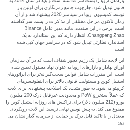
پارلمان اروپا را پشت سر گذاشته است و باید در سال 2024 به
قانون تبدیل شود. چارچوب جامع رمزنگاری برای اولین بار
توسط کمیسیون اروپا در سپتامبر 2020 پیشنهاد شد و از آن
زمان تاکنون مراحل مختلفی از مذاکرات را پشت سر گذاشته
است. برخی در این صنعت، مانند مدیر عامل Binance
Changpeng Zhao، انتظار دارند که این استاندارد به یک
استاندارد نظارتی تبدیل شود که در سراسر جهان کپی شده
است.
این لایحه شامل یک رژیم مجوز شفاف است که در آن سازمان
اوراق بهادار و بازارهای اروپا به عنوان نهاد مسئول تعیین شده
است. این مقررات شامل قوانین سخت‌گیرانه‌تر برای اپراتورهای
استیبل کوین و مسئولیت قانونی بالاتر برای اینفلوئنسرهای
کریپتو می‌شود. به طور مثبت، یک اصلاحیه پیشنهادی برای لایحه
که عملاً استخراج PoW و محدودیت غیرقابل درک 200 میلیون
یورو (212 میلیون دلار) برای تراکنش های روزانه استیبل کوین را
ممنوع می کند، به پیش نویس نهایی نرسید. این لایحه رویکردی
معتدل را با تاکید قابل درک بر حمایت از سرمایه گذار نشان می
دهد.