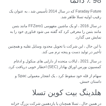
98 ٪ دالما
Faraday Future که در سال 2014 تأسیس شد ، به عنوان یک
رقیب اولیه تسلا ظاهر شد.
در سال 2016 ، او یک ماشین مفهومی FFZero1 مانند بتمن
مانند بتمن را معرفی کرد که گفته می شود فناوری خود را به
نمایش می گذارد.
با این حال ، این شرکت با تحویل محدود وسایل نقلیه و همچنین
تأخیر در تولید دست و پنجه نرم می کند.
در سال 2021 ، ایالات متحده از دارایی های منكول و ادغام
كمسیون بورس اوراق بهادار (SEC) اخطار خوبی دریافت كرد.
سهام از قله خود سقوط کرد ، یک انفجار معمولی Spac و
داستان خمش.
هلدینگ بیت کوین تسلا
در همین حال ، تسلا همچنان یا یازدهمین شرکت بزرگ خزانه