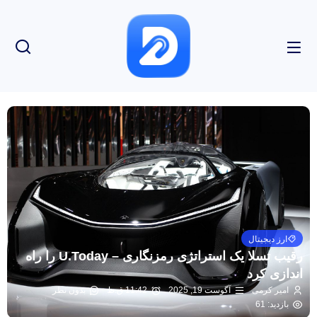
ارز دیجیتال
رقیب تسلا یک استراتژی رمزنگاری – U.Today را راه
اندازی کرد
امیر کرمی
آگوست 19, 2025
11:42 ق.ظ
بدون نظر
بازدید: 61