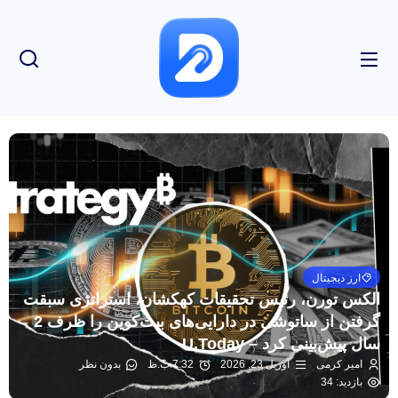
ارز دیجیتال
الکس تورن، رئیس تحقیقات کهکشان، استراتژی سبقت
گرفتن از ساتوشی در دارایی‌های بیت‌کوین را ظرف 2
سال پیش‌بینی کرد – U.Today
امیر کرمی
آوریل 23, 2026
7:32 ب.ظ
بدون نظر
بازدید: 34