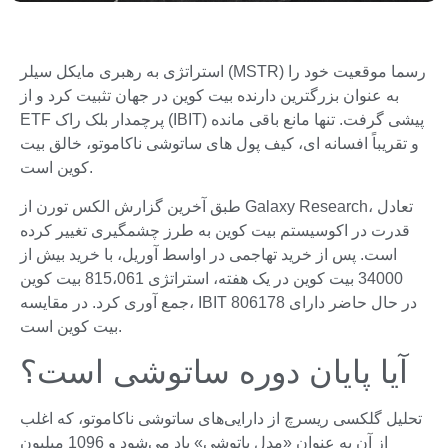
استراتژی به رهبری مایکل سیلر (MSTR) رسما موقعیت خود را
به عنوان بزرگترین دارنده بیت کوین در جهان تثبیت کرد و از
ETF پرچمدار بلک راک (IBIT) پیشی گرفت. تنها مانع باقی مانده
و تقریباً افسانه ای، کیف پول های ساتوشی ناکاموتو، خالق بیت
کوین است.
طبق آخرین گزارش الکس تورن از Galaxy Research، تعادل
قدرت در اکوسیستم بیت کوین به طرز چشمگیری تغییر کرده
است. پس از خرید تهاجمی در اواسط آوریل، با خرید بیش از
34000 بیت کوین در یک هفته، استراتژی 815،061 بیت کوین
جمع آوری کرد. در مقایسه، IBIT در حال حاضر دارای 806178
بیت کوین است.
آیا پایان دوره ساتوشی است؟
تحلیل گلکسی ریسرچ از دارایی‌های ساتوشی ناکاموتو، که اغلب
از آن به عنوان «مدل پاتوشی» یاد می‌شود و 1096 میلیون