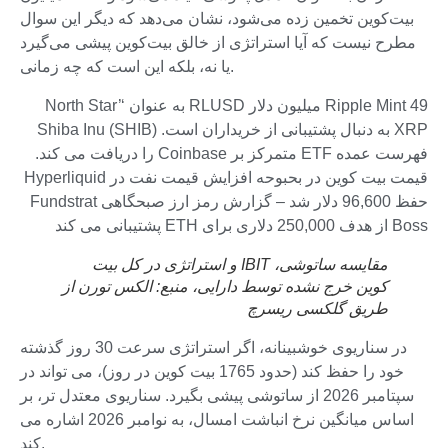
بیت‌کوین تخمین زده می‌شود، نشان می‌دهد که دیگر این سوال
مطرح نیست که آیا استراتژی از خالق بیت‌کوین پیشی می‌گیرد
یا نه، بلکه این است که چه زمانی.
Ripple Mint 49 میلیون دلار RLUSD به عنوان ‘North Star’
XRP به دنبال پشتیبانی از خریداران است. Shiba Inu (SHIB)
فهرست عمده ETF متمرکز بر Coinbase را دریافت می کند.
قیمت بیت کوین در بحبوحه افزایش قیمت نفت در Hyperliquid
حفظ 96,600 دلار شد – گزارش رمز ارز صبحگاهی Fundstrat
Boss از هدف 250,000 دلاری برای ETH پشتیبانی می کند
مقایسه ساتوشی، IBIT و استراتژی در کل بیت
کوین خرج نشده توسط دارایی، منبع: الکس تورن از
طریق گلکسی ریسرچ
در سناریوی خوشبینانه، اگر استراتژی سرعت 30 روز گذشته
خود را حفظ کند (حدود 1765 بیت کوین در روز)، می تواند در
سپتامبر 2026 از ساتوشی پیشی بگیرد. سناریوی معتدل تر، بر
اساس میانگین نرخ انباشت امسال، به نوامبر 2026 اشاره می
کند.