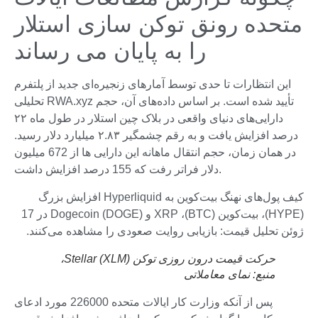
متحده رونق توکن سازی استلار
را به پایان می رساند
این انتظارات تا حدی توسط آمارهای زنجیره‌ای جدید از پلتفرم
تحلیلی RWA.xyz تأیید شده است. بر اساس داده‌های آن، حجم
دارایی‌های دنیای واقعی در بلاک چین استلار در طول ماه ۲۲
درصد افزایش یافت و به رقم چشمگیر ۲.۸۳ میلیارد دلار رسید.
در همان زمان، حجم انتقال ماهانه این دارایی ها از 672 میلیون
دلار فراتر رفت که 155 درصد افزایش داشت.
کیف پول‌های نهنگ بیت‌کوین به Hyperliquid افزایش بزرگ
(HYPE)، بیت‌کوین (BTC)، XRP و Dogecoin (DOGE) در 17
ژوئن تحلیل قیمت: بازیابی روایت صعودی را مشاهده می‌کنند.
حرکت قیمت درون روزی توکن Stellar (XLM)،
منبع:
نمای معاملاتی
پس از آنکه وزارت کار ایالات متحده 226000 مورد ادعای