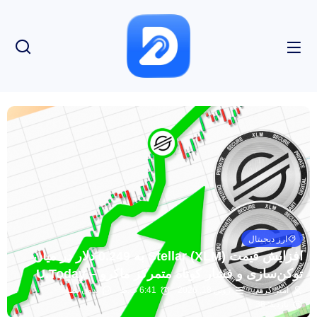
ارز دیجیتال
افزایش قیمت Stellar (XLM) به 0.249 دلار در میان
توکن‌سازی و فشار کوتاه متمرکز ماکرو – U.Today
امیر کرمی
ژوئن 18, 2026
6:41 ب.ظ
بدون نظر
بازدید: 38