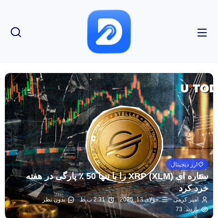
ارز دیجیتال
ستاره ای (XLM) XRP را با تنها 50 ٪ پارگی در هفته
خرد کرد
امیر کرمی
جولای 13, 2025
2:31 ب.ظ
بدون نظر
بازدید: 73