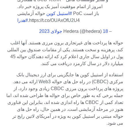
امروز از اتمام موفقیت آمیز یک پروژه خبر داد.
حواله آزمایشی PoC باز است
#استیبل کوین
.https://t.co/OUAxOfU2U4
#هدرا
– Hedera (@hedera)
18 جولای 2023
حواله ها پرداخت های غیرتجاری برون مرزی هستند. آنها اغلب
کند، پرهزینه و سخت هستند. یکی از مقامات صندوق بین المللی
پول در اوایل سال جاری اعلام کرد که ارائه دهندگان حواله 45
میلیارد دلار در سال کارمزد دریافت می کنند.
استفاده از استیبل کوین ها جایگزینی برای ارز دیجیتال بانک
مرکزی (CBDC) در راه حل های حواله Web3 ارائه می دهد.
پروژه های پرداخت برون مرزی CBDC زیادی وجود دارد، از
جمله برخی که به طور خاص برای حواله ها طراحی شده اند، اما
تعداد کمی از CBDC ها راه اندازی شده اند، بنابراین این فناوری
هنوز در مرحله آزمایشی است. در همین حال، راه حل های
حواله مبتنی بر استیبل کوین به ویژه در آمریکای لاتین رایج تر
می شود.