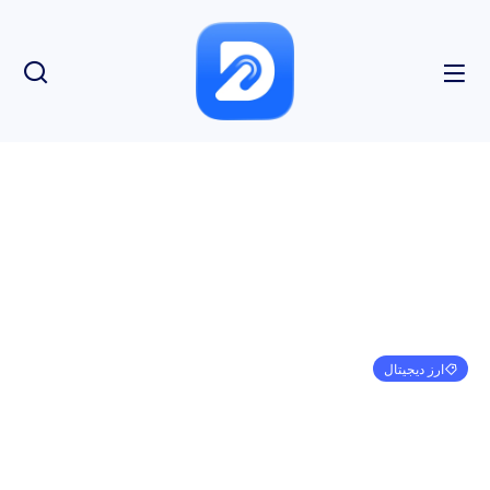
ارز دیجیتال
بانک Shinhan کره جنوبی آزمایشی حواله استیبل کوین
را با شرکای آسیایی تکمیل می کند
امیر کرمی
جولای 18, 2023
9:56 ب.ظ
بدون نظر
بازدید: 224