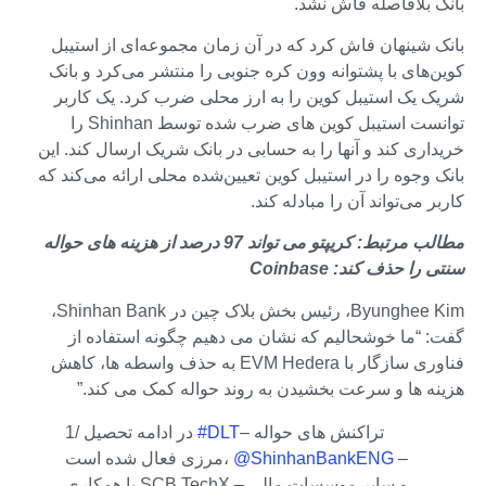
بانک بلافاصله فاش نشد.
بانک شینهان فاش کرد که در آن زمان مجموعه‌ای از استیبل
کوین‌های با پشتوانه وون کره جنوبی را منتشر می‌کرد و بانک
شریک یک استیبل کوین را به ارز محلی ضرب کرد. یک کاربر
توانست استیبل کوین های ضرب شده توسط Shinhan را
خریداری کند و آنها را به حسابی در بانک شریک ارسال کند. این
بانک وجوه را در استیبل کوین تعیین‌شده محلی ارائه می‌کند که
کاربر می‌تواند آن را مبادله کند.
مطالب مرتبط: کریپتو می تواند 97 درصد از هزینه های حواله
سنتی را حذف کند: Coinbase
Byunghee Kim، رئیس بخش بلاک چین در Shinhan Bank،
گفت: “ما خوشحالیم که نشان می دهیم چگونه استفاده از
فناوری سازگار با EVM Hedera به حذف واسطه ها، کاهش
هزینه ها و سرعت بخشیدن به روند حواله کمک می کند.”
– تراکنش های حواله
#DLT
1/ در ادامه تحصیل
–
@ShinhanBankENG
مرزی فعال شده است،
با همکاری SCB TechX و سایر موسسات مالی –