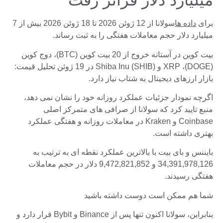
میلیارد دلار فراتر رفت
برای
داده ها
سولانا از 12 ژوئن 2026 تا 18 ژوئن 2026 بیش از 7
میلیارد دلار حجم معاملات هفتگی را به ثبت رساند.
بیت کوین در آستانه خروج از 20 بیت کوین (BTC)، دوج کوین
(DOGE)، XRP و Shiba Inu (SHIB) در 19 ژوئن تحلیل قیمت:
بازار ارزهای دیجیتال به شتاب نیاز دارد.
اگرچه نمودار جزئیات عملکرد روزانه خود را نشان نمی دهد،
منبع تایید کرد که سولانا از صرافی های متمرکز اصلی
Coinbase و Kraken در معاملات روزانه و هفتگی عملکرد
بهتری داشته است.
بایننس و بای بیت با بالاترین عملکرد نقطه ای به ترتیب به
34,391,978,126 و 9,472,821,852 دلار در حجم معاملات
هفتگی رسیدند.
شما هم ممکن است دوست داشته باشید
بنابراین، سولانا اکنون تنها پس از Binance و Bybit قرار دارد و