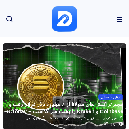
ارز دیجیتال
حجم تراکنش های سولانا از 7 میلیارد دلار فراتر رفت و
Coinbase و Kraken را پشت سر گذاشت – U.Today
امیر کرمی
ژوئن 19, 2026
7:07 ب.ظ
بدون نظر
بازدید: 37