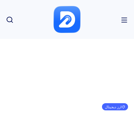
ارز دیجیتال
قیمت سولانا (SOL) توسط غیرمنتظره ترین چیز نابود
شد
امیر کرمی
ژانویه 1, 1970
3:30 ق.ظ
بدون نظر
بازدید: 93