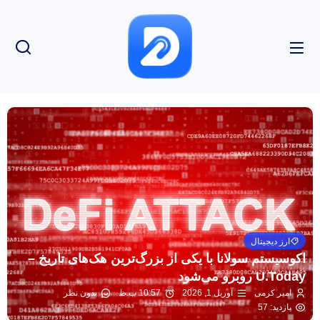
ارز دیجیتال
اکوسیستم سولانا با یکی از بزرگ‌ترین هک‌های تاریخ –
U.Today روبرو می‌شود
امیر کرمی
آوریل 1, 2026
10:57 ب.ظ
بدون نظر
بازدید: 57