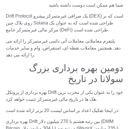
شما هم ممکن است دوست داشته باشید
Drift Protocol یک صرافی غیرمتمرکز پیشرو (DEX) است که بر
روی بلاک چین Solana طراحی شده است که به عنوان یک
مرکز مالی غیرمتمرکز جامع (DeFi) طراحی شده است.
پلتفرم معاملاتی معاملات آتی دائمی غیرمتمرکز را ارائه می
دهد. همچنین معاملات نقطه ای، استقراض، وام و سایر خدمات
را ارائه می دهد.
دومین بهره برداری بزرگ
سولانا در تاریخ
بهره برداری از پروتکل Drift خود را به عنوان یکی از مخرب ترین
هک ها در تاریخ مالی غیرمتمرکز تثبیت خواهد کرد.
در اینجا تفکیک اعداد بر اساس لیست 20 برتر ارائه شده است:
بهره برداری Drift بین رتبه هشتم با 270 میلیون دلار (DMM
Bitcoin با 304 میلیون دلار) و رتبه نهم (WazirX با 235 میلیون