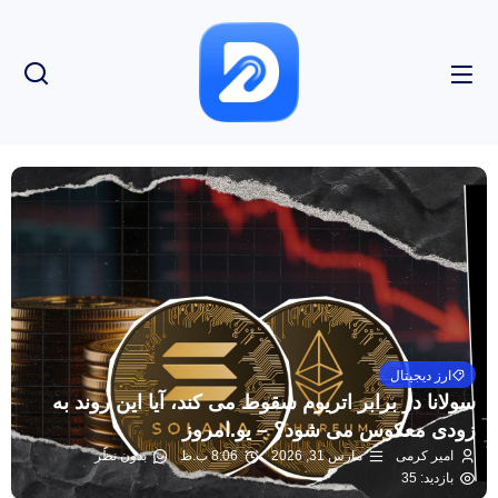
ارز دیجیتال
سولانا در برابر اتریوم سقوط می کند، آیا این روند به
زودی معکوس می شود؟ – یو.امروز
امیر کرمی
مارس 31, 2026
8:06 ب.ظ
بدون نظر
بازدید: 35