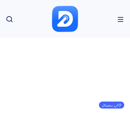
ارز دیجیتال
30 جولای پیش بینی SOL و TON
امیر کرمی
ژانویه 1, 1970
3:30 ق.ظ
بدون نظر
بازدید: 135