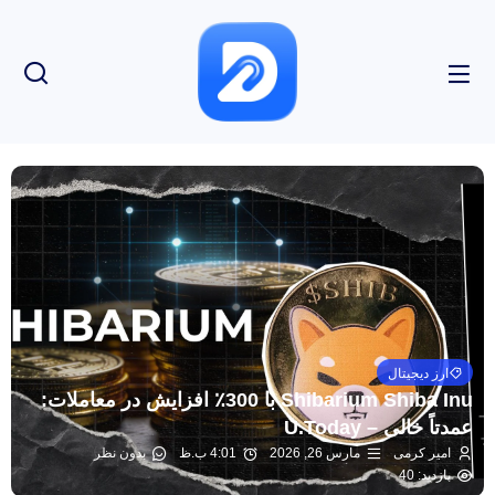
ارز دیجیتال
Shibarium Shiba Inu با 300٪ افزایش در معاملات:
عمدتاً خالی – U.Today
امیر کرمی
مارس 26, 2026
4:01 ب.ظ
بدون نظر
بازدید: 40