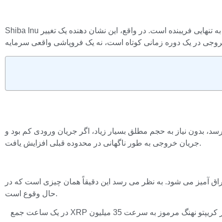
Shiba Inu اخیراً یک -1813٪ حرکت در جریان های نقطه ای را ارسال کرده است. این در ابتدا فاجعه آمیز به نظر می رسد، اما در غیاب زمینه، این رقم به تنهایی فریبنده است. در واقع، این نشان دهنده یک تغییر
 کوچک می تواند باعث انفجار معیارهای جریان مبتنی بر درصد شود. درصد تغییر حاصل می تواند به مقادیر شدید 1.813-٪ برسد، بدون نیاز به حجم مطلق بسیار زیاد، اگر جریان ورودی کم بود و
جریان خروجی به طور ناگهانی در محدوده قبلی افزایش یافت.
 آمیز می شود. به نظر می رسد این دقیقاً همان چیزی است که در
حال وقوع است.
XRP تله خرس را راه اندازی کرد، Shiba Inu Bull Market تایید شد. اگر این اتفاق بیفتد، اتریوم می تواند 2000 دلار را نگه دارد؟ بررسی بازار کریپتو نهنگ مرموز به سرعت 35 میلیون XRP در یک ساعت جمع