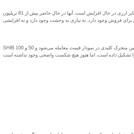
با نگاهی به داده های بازار گسترده تر، شیبا اینو سقوط سیستمیک ناگهانی در این رقم را تجربه نمی کند. در واقع ذخایر ارزی در حال افزایش است. آنها در حال حاضر بیش از 81 تریلیون SHIB هستند که نشان
SHIB همچنان زیر میانگین متحرک کلیدی در نمودار قیمت معامله می‌شود و 50 و 100 EMA به عنوان مقاومت پویا عمل می‌کنند. این دارایی اخیراً در تلاش برای تثبیت پس از کاهش طولانی مدت، ساختار ادغام