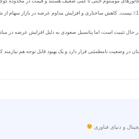
نظر در اینجا مهم است. عامل خطر اصلی، قرائت جریان -1.813٪ نیست. کاهش ساختاری و افزایش مد
جیتال و دنیای فناوری