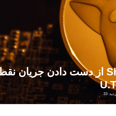
Shiba Inu (SHIB) -1.813٪ از دست دا
دید: 33