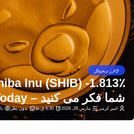
ارز دیجیتال
شما فکر می کنید – U.Today
امیر کرمی
مارس 28, 2026
6:30 ق.ظ
بدون نظر
باز