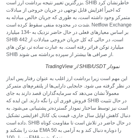
بزرگترین تغییر نتیجه برداشت ارز است. SHIB خاطرنشان کرد
که اخیراً افزایش قابل توجهی در جریان خروجی از مبادلات
متمرکز وجود داشته است، به طوری که جریان خالص مبادله به
شدت در محدوده منفی سقوط کرده است. Netflow Exchange
بر اساس معیارهای فعلی در حال حاضر نزدیک به -134 میلیارد
SHIB است، در حالی که کل جریان خروجی مبادلات از 442
میلیارد توکن فراتر رفته است. به عبارت ساده تر، توکن های
SHIB از صرافی ها بیشتر از سپرده برداشته می شوند.
نمودار SHIB/USDT از TradingView
این مهم است زیرا برداشت ارز اغلب به عنوان رفتار پس انداز
در نظر گرفته می شود. جابجایی دارایی‌ها از پلتفرم‌های متمرکز
معمولاً نشان می‌دهد که سرمایه‌گذاران قصد دارند به جای
فروش فوری آن را نگه دارند. این ایده که SHIB در حال تثبیت
است نیز توسط ساختار نمودار گسترده‌تر پشتیبانی می‌شود. به
دنبال کاهش اوایل سال جاری، قیمت یک کانال افزایشی تشکیل
داده است. SHIB در حال حاضر در تلاش است تا مقاومت کوتاه
مدت را بشکند و EMA 50 را دوباره دنبال کند و به آرامی به
سربار 100 EMA نزدیک شود.