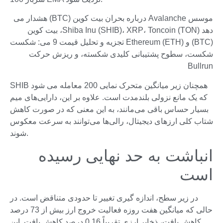
موسس Avalanche درباره بحران بیت کوین (BTC) هشدار می
دهد Shiba Inu (SHIB)، XRP، Toncoin (TON)، بیت کوین
(BTC) و Ethereum (ETH) تجزیه و تحلیل قیمت 9 می: شکست
شکست، سطوح پشتیبانی کلیدی شکسته، و ریزش حرکت
Bullrun
SHIB همچنان زیر میانگین متحرک نمایی 200 معامله می شود
که یک مانع نزولی بلندمدت است. علاوه بر این، دارایی‌های میم
بسیار حساس باقی می‌مانند، به این معنی که در صورت کاهش
شتاب کلی ارزهای دیجیتال، رالی‌ها می‌توانند به سرعت معکوس
شوند.
انباشت به حد نهایی رسیده
است
در زیر سطح، اندازه گیری تغییر تا حدودی متناقض است. در
حالی که میانگین هفت روزه فعالیت خروج ارز بیش از 73 درصد
کاهش یافت، ذخایر ارزی تقریباً 0.16 درصد کاهش یافت. این