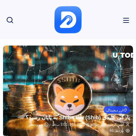
ارز دیجیتال
پارگی کلیدی Shiba Inu (Shib) به پایان رسید؟
امیر کرمی
جولای 9, 2025
3:01 ب.ظ
بدون نظر
بازدید: 66