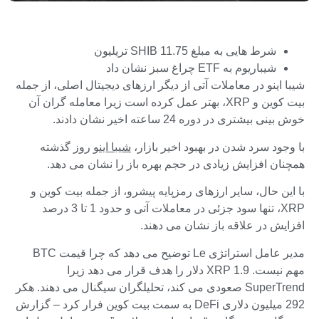
شرط هایی به مبلغ SHIB 11.75 تریلیون
شیباریوم به ETF چراغ سبز نشان داد
شیبا اینو در معاملات آتی از دیگر ارزهای دیجیتال اصلی، از جمله
بیت کوین و XRP، بهتر عمل کرده است زیرا معامله گران آن
خوش بینی بیشتری در دوره 24 ساعته اخیر نشان دادند.
با وجود سرد شدن در بهبود اخیر بازار،
شیبا اینو
روز گذشته
همچنان افزایش زیادی در حجم بهره باز را نشان می دهد.
با این حال، سایر ارزهای رمزپایه پیشرو، از جمله بیت کوین و
XRP، تنها سود جزئی در معاملات آتی و حدود 1 تا 3 درصد
افزایش در علاقه باز نشان می دهند.
مدیر عامل استراتژی Le توضیح می دهد که چرا قیمت BTC
مهم نیست. XRP 1.9 دلار را هدف قرار می دهد زیرا
SuperTrend صعودی می کند، تحلیلگران سیگنال می دهند. هکر
292 میلیون دلاری DeFi به سمت بیت کوین فرار کرد – گزارش