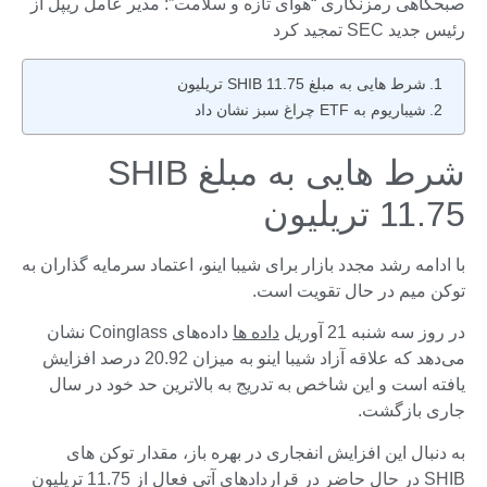
صبحگاهی رمزنگاری “هوای تازه و سلامت”: مدیر عامل ریپل از
رئیس جدید SEC تمجید کرد
شرط هایی به مبلغ SHIB 11.75 تریلیون
شیباریوم به ETF چراغ سبز نشان داد
شرط هایی به مبلغ SHIB
11.75 تریلیون
با ادامه رشد مجدد بازار برای شیبا اینو، اعتماد سرمایه گذاران به
توکن میم در حال تقویت است.
در روز سه شنبه 21 آوریل
داده ها
داده‌های Coinglass نشان
می‌دهد که علاقه آزاد شیبا اینو به میزان 20.92 درصد افزایش
یافته است و این شاخص به تدریج به بالاترین حد خود در سال
جاری بازگشت.
به دنبال این افزایش انفجاری در بهره باز، مقدار توکن های
SHIB در حال حاضر در قراردادهای آتی فعال از 11.75 تریلیون