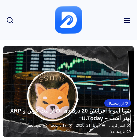
ارز دیجیتال
شیبا اینو با افزایش 20 درصدی OI از بیت کوین و XRP
بهتر است – U.Today
امیر کرمی
آوریل 21, 2026
5:17 ب.ظ
بدون نظر
بازدید: 32