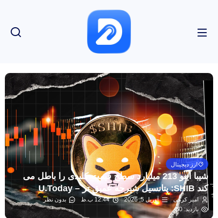
ارز دیجیتال
شیبا اینو 213 میلیارد سطح قیمت کلیدی را باطل می
کند SHIB: پتانسیل شیرجه عمیق تر – U.Today
امیر کرمی
آوریل 5, 2026
12:44 ب.ظ
بدون نظر
بازدید: 50