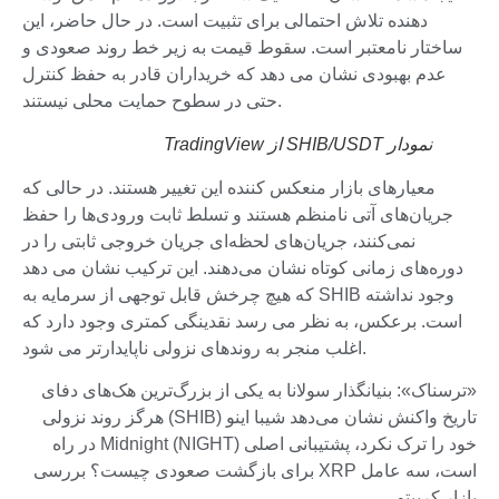
دهنده تلاش احتمالی برای تثبیت است. در حال حاضر، این
ساختار نامعتبر است. سقوط قیمت به زیر خط روند صعودی و
عدم بهبودی نشان می دهد که خریداران قادر به حفظ کنترل
حتی در سطوح حمایت محلی نیستند.
نمودار SHIB/USDT از TradingView
معیارهای بازار منعکس کننده این تغییر هستند. در حالی که
جریان‌های آتی نامنظم هستند و تسلط ثابت ورودی‌ها را حفظ
نمی‌کنند، جریان‌های لحظه‌ای جریان خروجی ثابتی را در
دوره‌های زمانی کوتاه نشان می‌دهند. این ترکیب نشان می دهد
که هیچ چرخش قابل توجهی از سرمایه به SHIB وجود نداشته
است. برعکس، به نظر می رسد نقدینگی کمتری وجود دارد که
اغلب منجر به روندهای نزولی ناپایدارتر می شود.
«ترسناک»: بنیانگذار سولانا به یکی از بزرگ‌ترین هک‌های دفای
تاریخ واکنش نشان می‌دهد شیبا اینو (SHIB) هرگز روند نزولی
خود را ترک نکرد، پشتیبانی اصلی Midnight (NIGHT) در راه
است، سه عامل XRP برای بازگشت صعودی چیست؟ بررسی
بازار کریپتو