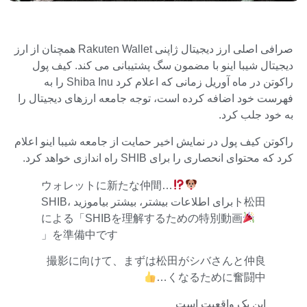
صرافی اصلی ارز دیجیتال ژاپنی Rakuten Wallet همچنان از ارز
دیجیتال شیبا اینو با مضمون سگ پشتیبانی می کند. کیف پول
راکوتن در ماه آوریل زمانی که اعلام کرد Shiba Inu را به
فهرست خود اضافه کرده است، توجه جامعه ارزهای دیجیتال را
به خود جلب کرد.
راکوتن کیف پول در نمایش اخیر حمایت از جامعه شیبا اینو اعلام
کرد که محتوای انحصاری را برای SHIB راه اندازی خواهد کرد.
ウォレットに新たな仲間…
SHIB، برای اطلاعات بیشتر، بیشتر بیاموزیدト松田
による「SHIBを理解するための特別動画
」を準備中で
す
撮影に向けて、まずは松田がシバさんと仲良
くなるために奮闘中…
این یک واقعیت است