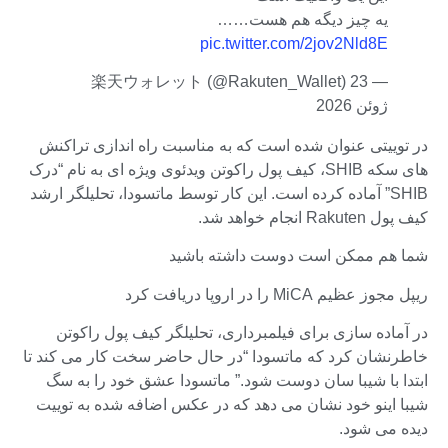
یه چیز دیگه هم هست……
pic.twitter.com/2jov2Nld8E
— 楽天ウォレット (@Rakuten_Wallet) 23
ژوئن 2026
در توییتی عنوان شده است که به مناسبت راه اندازی تراکنش
های سکه SHIB، کیف پول راکوتن ویدئوی ویژه ای به نام “درک
SHIB” آماده کرده است. این کار توسط ماتسودا، تحلیلگر ارشد
کیف پول Rakuten انجام خواهد شد.
شما هم ممکن است دوست داشته باشید
ریپل مجوز عظیم MiCA را در اروپا دریافت کرد
در آماده سازی برای فیلمبرداری، تحلیلگر کیف پول راکوتن
خاطرنشان کرد که ماتسودا “در حال حاضر سخت کار می کند تا
ابتدا با شیبا سان دوست شود.” ماتسودا عشق خود را به سگ
شیبا اینو خود نشان می دهد که در عکس اضافه شده به توییت
دیده می شود.