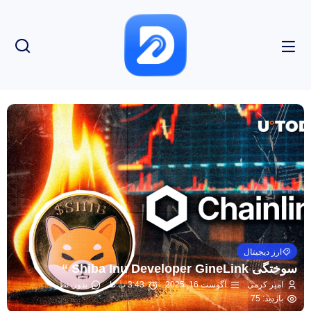
ارز دیجیتال
سوختگی Shiba Inu Developer GineLink “
امیر کرمی
آگوست 16, 2025
3:43 ب.ظ
بدون نظر
بازدید: 75