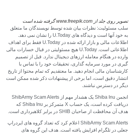
تصویر روی جلد از www.freepik.com گرفته شده است
سلب مسئولیت: نظرات بیان شده توسط نویسندگان ما متعلق
به خود آنها است و دیدگاه های U.Today را نشان نمی دهد.
اطلاعات مالی و بازار ارائه شده در U.Today فقط برای اهداف
اطلاعاتی است. U.Today هیچ مسئولیتی در قبال خسارات مالی
وارده در هنگام معامله ارزهای دیجیتال ندارد. قبل از تصمیم
گیری در مورد سرمایه گذاری، تحقیقات خود را با تماس با
کارشناسان مالی انجام دهید. ما معتقدیم که تمام محتوا از تاریخ
انتشار دقیق است، اما برخی از پیشنهادات ذکر شده ممکن است
دیگر در دسترس نباشند.
انجمن Shiba Inu یک هشدار مهم از ShibArmy Scam Alerts
دریافت کرده است، یک حساب X متمرکز بر Shiba Inu که
هدف آن محافظت از صاحبان SHIB در برابر کلاهبرداری است.
ShibArmy Scam Alerts اعلام کرد که تعداد گروه های ایردراپ
جعلی در تلگرام افزایش یافته است. هدف این گروه های