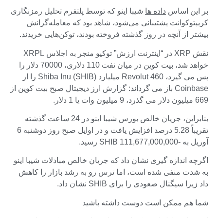
بر این اساس
داده ها
شیبا اینو که توسط پلتفرم تحلیل رمزنگاری
کریپتوکوانت پشتیبانی می‌شود، شاهد بود که معامله‌گرانش
بیشتر از آنچه در روز گذشته فروخته بودند، توکن‌هایی خریدند.
نقش XRP در “اینترنت ارزش” توکیو منجر به اجلاس XRPL
خواهد شد، بیت کوین در میان نفت 110 دلاری، 70000 دلار را
پس می گیرد، Revolut 460 میلیارد Shiba Inu (SHIB) را از
Coinbase باز می گرداند: گزارش ارز دیجیتال صبح بیت کوین از
669 میلیون دلار می گذرد، 9 میلیون وات یا 1 دلار.
بنابراین، جریان خالص بورس شیبا اینو در 24 ساعت گذشته
تقریباً 5.28 درصد افزایش یافت و در اوایل صبح روز دوشنبه 6
آوریل به -111,677,000,000 SHIB رسید.
اگرچه اندازه گیری نشان داد که جریان خالص مبادلات شیبا اینو
به شدت منفی شده است، اما ترس رو به رشد بازار را کاهش
داد زیرا سیگنال صعودی را برای SHIB نشان داد.
شما هم ممکن است دوست داشته باشید