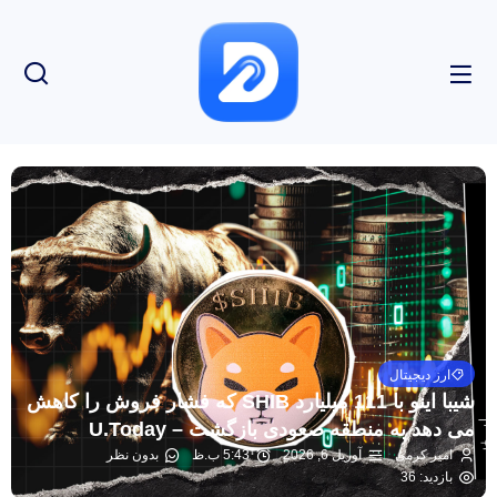
ارز دیجیتال
شیبا اینو با 111 میلیارد SHIB که فشار فروش را کاهش
می دهد به منطقه صعودی بازگشت – U.Today
امیر کرمی
آوریل 6, 2026
5:43 ب.ظ
بدون نظر
بازدید: 36