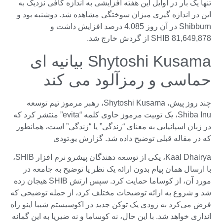
تنها یک بار در اوایل این هفته افزایشی به اندازه کافی نزدیک به
این در اندازه گیری میزان سوختگی مشاهده شد. دوشنبه بود و
Shibburn در آن روز 4,085 درصد افزایش داشت و
81,649,878 SHIB از گردش خارج شد.
Shytoshi Kusama بیانیه ای
حماسی و رمزآلود می کند
چند روز پیش، Shytoshi Kusama، رهبر مرموز تیم توسعه
Shiba Inu، یک توییت مرموز حاوی کلمه “evita” منتشر کرد که
در زبان اسپانیایی به معنای “زندگی” یا “زندگی” است، همانطور
که در مقاله قبلی توضیح داده شد. گزارش یو.تودی
Kaal Dhairya، یکی از توسعه دهندگان پیشرو نرم افزار SHIB،
با ارسال همان پیام بدون ارائه یک نظر یا توضیح به جامعه در
مورد آن، از کوساما حمایت کرد. سپس ارتش SHIB هیجان زده
شد و شروع به ارائه توضیحات مختلف کرد، از جمله توضیحی که
فرض می‌کرد به زودی یک توکن جدید در اکوسیستم شیبا اینو راه
اندازی خواهد شد. با این حال، نه کوساما و نه ضیریا به این گمانه