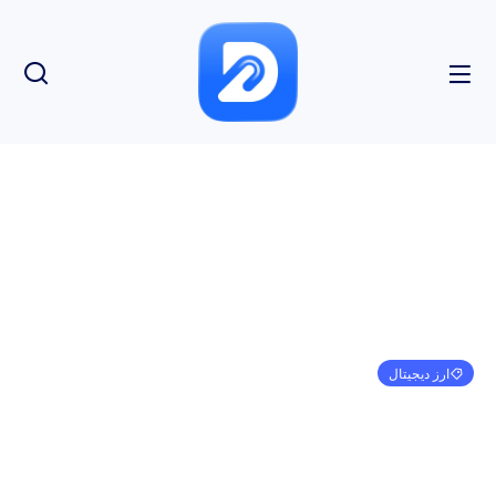
ارز دیجیتال
SHIB با 26.4 میلیون شعله شیبا اینو 5803 درصد روشن
شد
امیر کرمی
می 11, 2024
2:59 ب.ظ
بدون نظر
بازدید: 133