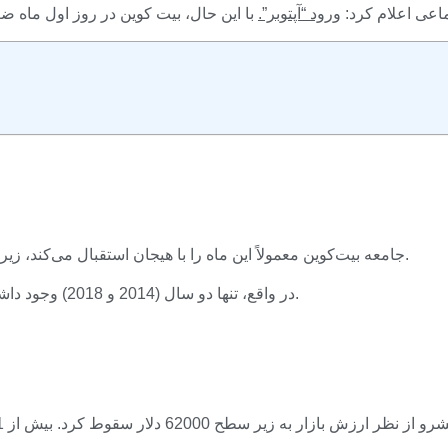
یراً در شبکه های اجتماعی اعلام کرد:
ورود “آپتوبر”.
جامعه بیت‌کوین معمولاً این ماه را با هیجان استقبال می‌کند، زیرا بیت‌کوین تقریباً هر سال در طول این ماه بازدهی شگفت‌انگیزی دارد.
در واقع، تنها دو سال (2014 و 2018) وجود داشت که بزرگترین ارز دیجیتال در این ماه در وضعیت قرمز قرار داشت.