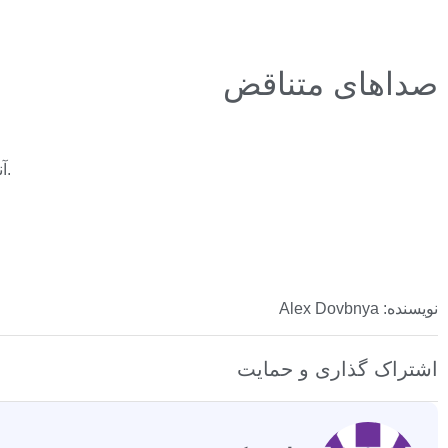
صداهای متناقض
آنها اشاره کردند که بیت کوین در سپتامبر امسال در سبز باقی ماند، علیرغم اینکه بدترین ماه از لحاظ تاریخی برای ارزهای دیجیتال پیشرو بود.
نویسنده: Alex Dovbnya
اشتراک گذاری و حمایت