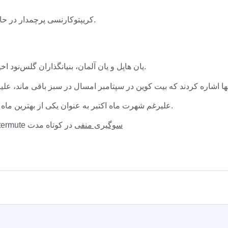
کریپتوکارنسی پرچمدار در حال حاضر پس از افت نزدیک به 3 درصدی، با 61628 دلار تغییر می کند.
یان هاپل و یان آلمان، بنیانگذاران گلس‌نود اخیراً خاطرنشان کردند که «حقیقت» بسیار کمی در «آپتوبر» وجود دارد.
علیرغم شهرت ماه اکتبر به عنوان یکی از بهترین ماه ها، ممکن است این بار صداهای مخالف در طرف برنده معامله باشند.
سوگیری منفی
در کوتاه مدت
سیگنال های گزینه ها مطابق با شرکت تجاری ا