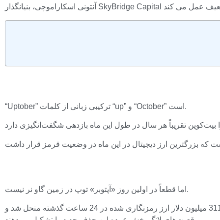
“Uptober” ترکیبی زبانی از کلمات “up” و “October” است.
اما قطعاً در اولین روز «آپتوبر» توپ در زمین گاو نر نیست.
اوایل روز سه‌شنبه، به دلیل تنش‌های ژئوپلیتیکی، ارز دیجیتال پیشرو از نظر ارزش بازار به زیر سطح 62000 دلار سقوط کرد. بیش از 311 میلیون دلار ارز رمزنگاری شده در 24 ساعت گذشته منحل شد و
موقعیت‌های لانگ بخش عمده این حذف جدید را تشکیل می‌دهند.