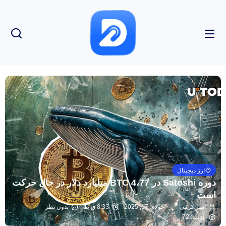
ارز دیجیتال
دوره Satoshi در BTC 4،77 میلیارد دلار در حال حرکت
است
امیر کرمی
جولای 17, 2025
8:33 ق.ظ
بدون نظر
بازدید: 72