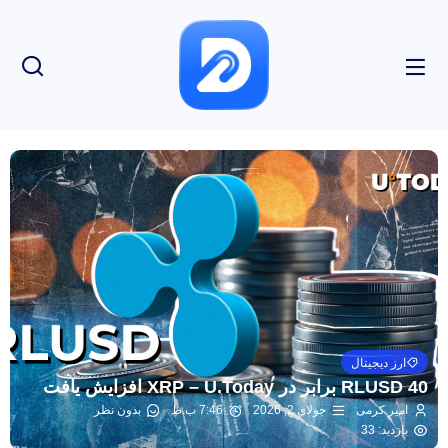
ارز دیجیتال
RLUSD 40 برابر در XRP – U.Today افزایش یافت
امیر کرمی
جولای 2, 2026
7:46 ب.ظ
بدون نظر
بازدید: 33