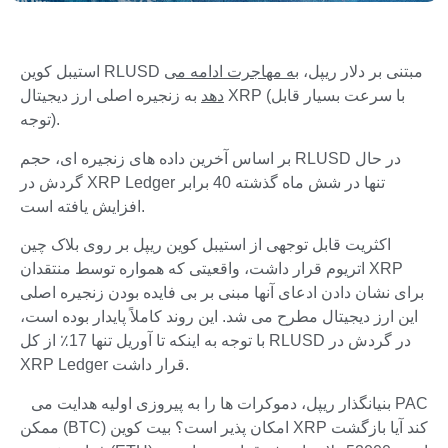
استیبل کوین RLUSD مبتنی بر دلار ریپل،
به مهاجرت ادامه می
دهد
به زنجیره اصلی ارز دیجیتال XRP (با سرعت بسیار قابل
توجه).
بر اساس آخرین داده های زنجیره ای، حجم RLUSD در حال
گردش در XRP Ledger تنها در شش ماه گذشته 40 برابر
افزایش یافته است.
اکثریت قابل توجهی از استیبل کوین ریپل بر روی بلاک چین
اتریوم قرار داشت، واقعیتی که همواره توسط منتقدان XRP
برای نشان دادن ادعای آنها مبنی بر بی فایده بودن زنجیره اصلی
این ارز دیجیتال مطرح می شد. این روند کاملاً پایدار بوده است،
با توجه به اینکه تا آوریل تنها 17٪ از کل RLUSD در گردش در
XRP Ledger قرار داشت.
PAC بنیانگذار ریپل، دموکرات ها را به پیروزی اولیه هدایت می
کند آیا بازگشت XRP امکان پذیر است؟ بیت کوین (BTC) ممکن