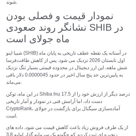
شوند.
نمودار قیمت و فصلی بودن
نشانگر روند صعودی SHIB در
ماه جولای است
شیبا اینو (SHIB) در آستانه یک نقطه عطف تاریخی به پایان ماه
اول تابستان 2026 نزدیک می شود. پس از کاهش طاقت‌فرسا
شش ماهه، این ارز دیجیتال در محدوده قیمتی بسیار تنگ نزدیک
به پایین‌ترین حد پنج سال اخیر در حدود 0.0000045 دلار باقی
می‌ماند.
در این ماه، توکن Shiba Inu 17.5 درصد دیگر از ارزش خود را از
دست داد، اما آرامش فنی در نمودار و آمار تاریخی
CryptoRank، آماده‌سازی سیگنال برای بازگشت در جولای
است.
از یک طرف فروش زیاد باعث کاهش قیمت می شود. داده های
زنجیره ای ثبت کردند که چگونه یک سرمایه گذار اولیه 3.8