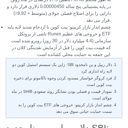
در پایه پشتیبانی پنج ساله 0.00000450 دلاری قرار دارد و
دارایی را برای اصلاح فصلی جولای (متوسط ​​+ 8.92٪)
قرار می دهد.
چشم انداز بازار کریپتو: بیت کوین با ازدحام شدید لایه پایه
ناشی از پروتکل Runes و خروجی های عظیم ETF
سازمانی (4.4 میلیارد دلار در 30 روز) روبرو شده است
که قیمت بیت کوین را قبل از آزمایش نقدینگی کلان در
این جمعه به حمایت محلی کشانده است.
دلار ریپل و ین نامحدود SBI: ژاپن یک سیستم استیبل کوین دو
لایه راه اندازی کرد
فرد کروگر خواستار مسدود کردن وجوه ناکاموتو برای ذخیره
بیت کوین است
نمودار قیمت و فصلی بودن نشانگر روند صعودی SHIB در ماه
جولای است
چشم انداز بازار کریپتو: خروجی های ETF بیت کوین را به
سمت حمایت حیاتی سوق می دهد
دلار ریپل و ین نامحدود SBI: