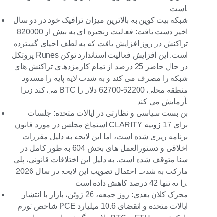
است.
شبکه بیت کوین به بالاترین میزان ترافیک خود در دو سال
اخیر دست یافت: فعالیت زنجیره ای به بیش از 820000
تراکنش در روز افزایش یافت که به لطف احیای گسترده
پروتکل Runes است. این افزایش فعالیت استاندارد توکن
در حال حاضر 25 درصد از تمام کارمزدهای تراکنش های
شبکه را مصرف می کند و به شدت لایه پایه را مسدود
می کند زیرا BTC منطقه محلی 62200-62700 دلار را
آزمایش می کند.
بن بست سیاسی و نظارتی در ایالات متحده: جلسات
استماع مجلس در مورد قانون CLARITY برای 17 ژوئیه
برنامه ریزی شده است، اما این لایحه به دلیل مقررات
اخلاقی و دستورالعمل های بخش 604 به طور کامل در
سنا متوقف شده است. به دلیل این اختلافات قانونی، پلی
مارکت به شدت احتمال تصویب این لایحه در سال 2026
را به تنها 42 درصد کاهش داده است.
محرک کلان بعدی: روز جمعه، 26 ژوئن، بازار با انتشار
شاخص تورم PCE ایالات متحده و انقضای 10.6 میلیارد