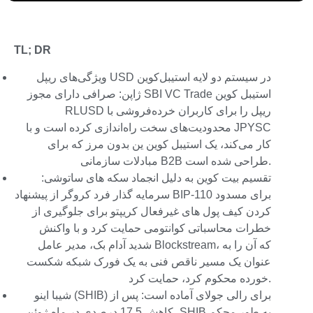
TL; DR
ویژگی‌های ریپل USD در سیستم دو لایه استیبل‌کوین
ژاپن: صرافی دارای مجوز SBI VC Trade استیبل کوین
RLUSD ریپل را برای کاربران خرده‌فروشی با
محدودیت‌های سخت راه‌اندازی کرده است و با JPYSC
کار می‌کند، یک استیبل کوین ین بدون مرز که برای
مبادلات سازمانی B2B طراحی شده است.
تقسیم بیت کوین به دلیل انجماد سکه های ساتوشی:
سرمایه گذار فرد کروگر از پیشنهاد BIP-110 برای مسدود
کردن کیف پول های غیرفعال کریپتو برای جلوگیری از
خطرات محاسباتی کوانتومی حمایت کرد و با واکنش
شدید آدام بک، مدیر عامل Blockstream، که آن را به
عنوان یک مسیر ناقص فنی به یک فورک شبکه شکست
خورده محکوم کرد، حمایت کرد.
شیبا اینو (SHIB) برای رالی جولای آماده است: پس از
کاهش 17.5 درصدی در ماه ژوئن، SHIB به طور محکم