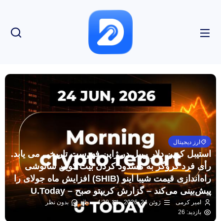
ارز دیجیتال
استیبل کوین دلار ریپل در ژاپن فهرست تاریخی می یابد.
رأی فرد کروگر به مسدود کردن بیت کوین ساتوشی
راه‌اندازی قیمت شیبا اینو (SHIB) افزایش ماه جولای را
پیش‌بینی می‌کند – گزارش کریپتو صبح – U.Today
امیر کرمی
ژوئن 24, 2026
4:29 ب.ظ
بدون نظر
بازدید: 26