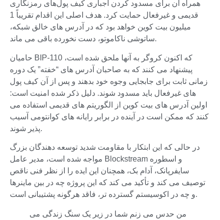
همراه آن برای مسدود کردن اجباری کیف پول‌های رمزنگاری
قدیمی و غیرفعال حمایت کرد. هدف اصلی این اقدام تقریباً 1
میلیون بیت کوین خواهد بود که در آدرس های خالق شبکه،
ساتوشی ناکاموتو، دست نخورده باقی می ماند.
حامیان BIP-110 که اکنون کروگر به آنها ملحق شده است،
پیشنهاد می کنند که به صاحبان آدرس های “خفته” یک دوره
زمانی ثابت برای جابجایی وجوه خود بدهند و پس از آن کیف پول
های غیرفعال باید مسدود شوند. دلیل ذکر شده امنیت است:
اولین آدرس های بیت کوین از الگوریتم های قدیمی استفاده می
کنند که ممکن است در آینده در برابر رایانه های کوانتومی آسیب
پذیر شوند.
در حالی که این ابتکار با مقاومت شدید توسعه دهندگان بزرگ
مواجه شده است، مدیر عامل Blockstream و اسطوره
سایفرپانک، آدام بک، همچنان این ایده را از نظر فنی ناقص
توصیف می کند و تأکید می کند که این پروژه چه در بین ماینرها
و چه در اکوسیستم گسترده تر، فاقد هرگونه پشتیبانی است.
من حدس می زنم شما در زیر یک سنگ زندگی می