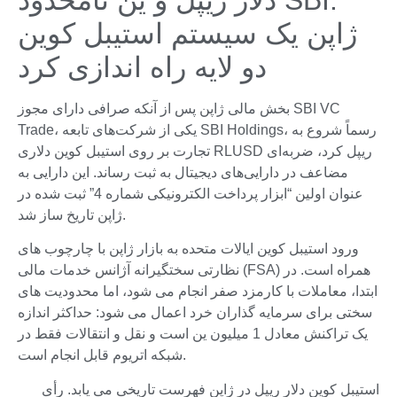
ژاپن یک سیستم استیبل کوین
دو لایه راه اندازی کرد
بخش مالی ژاپن پس از آنکه صرافی دارای مجوز SBI VC
Trade، یکی از شرکت‌های تابعه SBI Holdings، رسماً شروع به
تجارت بر روی استیبل کوین دلاری RLUSD ریپل کرد، ضربه‌ای
مضاعف در دارایی‌های دیجیتال به ثبت رساند. این دارایی به
عنوان اولین “ابزار پرداخت الکترونیکی شماره 4” ثبت شده در
ژاپن تاریخ ساز شد.
ورود استیبل کوین ایالات متحده به بازار ژاپن با چارچوب های
نظارتی سختگیرانه آژانس خدمات مالی (FSA) همراه است. در
ابتدا، معاملات با کارمزد صفر انجام می شود، اما محدودیت های
سختی برای سرمایه گذاران خرد اعمال می شود: حداکثر اندازه
یک تراکنش معادل 1 میلیون ین است و نقل و انتقالات فقط در
شبکه اتریوم قابل انجام است.
استیبل کوین دلار ریپل در ژاپن فهرست تاریخی می یابد. رأی