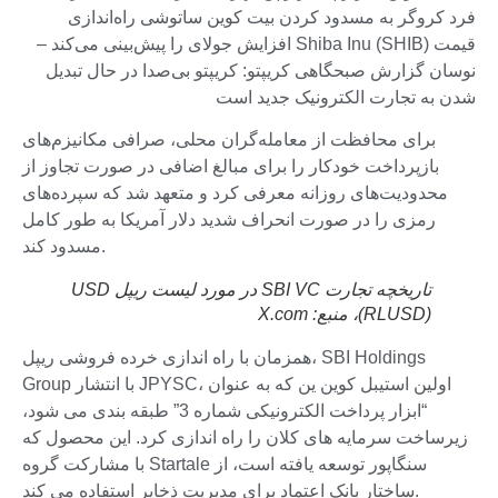
فرد کروگر به مسدود کردن بیت کوین ساتوشی راه‌اندازی
قیمت Shiba Inu (SHIB) افزایش جولای را پیش‌بینی می‌کند –
نوسان گزارش صبحگاهی کریپتو: کریپتو بی‌صدا در حال تبدیل
شدن به تجارت الکترونیک جدید است
برای محافظت از معامله‌گران محلی، صرافی مکانیزم‌های
بازپرداخت خودکار را برای مبالغ اضافی در صورت تجاوز از
محدودیت‌های روزانه معرفی کرد و متعهد شد که سپرده‌های
رمزی را در صورت انحراف شدید دلار آمریکا به طور کامل
مسدود کند.
تاریخچه تجارت SBI VC در مورد لیست ریپل USD
(RLUSD)، منبع:
X.com
همزمان با راه اندازی خرده فروشی ریپل، SBI Holdings
Group با انتشار JPYSC، اولین استیبل کوین ین که به عنوان
“ابزار پرداخت الکترونیکی شماره 3” طبقه بندی می شود،
زیرساخت سرمایه های کلان را راه اندازی کرد. این محصول که
با مشارکت گروه Startale سنگاپور توسعه یافته است، از
ساختار بانک اعتماد برای مدیریت ذخایر استفاده می کند.