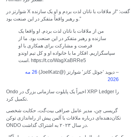
شوارتز در X گفت: “از ملاقات با ناتان لذت بردم و او یک سازنده
و رهبر واقعاً متفکر در این صنعت بود.”
من از ملاقات با ناتان لذت بردم. او واقعا یک
سازنده و رهبر متفکر در این صنعت بود. ما از
فرصت و مشارکت برای همکاری با او
سپاسگزاریم. افکار ما با خانواده او و کل تیم اوندو
است. https://t.co/WagXaBRRe5
– دیوید ‘جوئل کاتز’ شوارتز (@JoelKatz)
26 مه
2026
Ondo اخیراً یک پایلوت سازمانی بزرگ در XRP Ledger را
تکمیل کرد.
گریسی چن، مدیر عامل صرافی بیت‌گت، حکایت شخصی
تکان‌دهنده‌ای درباره ملاقات با آلمن پیش از راه‌اندازی توکن
ONDO در سال ۲۰۲۳ به اشتراک گذاشت.