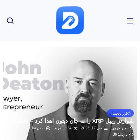
ارز دیجیتال
شوارتز ریپل XRP را به جان دیتون اهدا کرد – U.Today
امیر کرمی
می 17, 2026
11:34 ق.ظ
بدون نظر
بازدید: 39