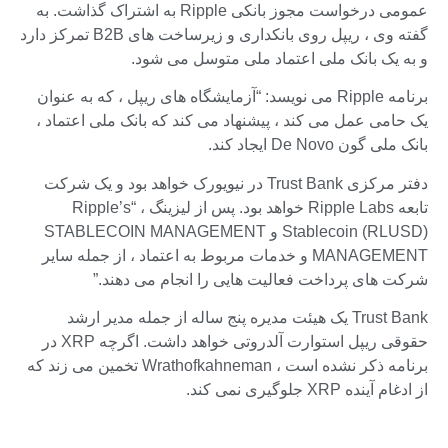
عمومی درخواست مجوز بانکی Ripple به اشتراک گذاشت. به
گفته وی ، ریپل روی بانکداری و زیرساخت های B2B تمرکز دارد
و به یک بانک ملی اعتماد ملی متوسل می شود.
برنامه Ripple می نویسد: “آزمایشگاه های ریپل ، که به عنوان
یک حامی عمل می کند ، پیشنهاد می کند که بانک ملی اعتماد ،
بانک ملی گون De Novo ایجاد کند.
دفتر مرکزی Trust Bank در نیویورک خواهد بود و یک شرکت
تابعه Ripple Labs خواهد بود. پس از لیزینگ ، “Ripple’s
Stablecoin (RLUSD) و STABLECOIN MANAGEMENT
MANAGEMENT و خدمات مربوط به اعتماد ، از جمله سایر
شرکت های پرداخت فعالیت هایی را انجام می دهند.”
Trust Bank یک هیئت مدیره پنج ساله از جمله مدیر ارشد
حقوقی ریپل استوارت آلدروتی خواهد داشت. اگرچه XRP در
برنامه ذکر نشده است ، Wrathofkahneman تخمین می زند که
از ادغام آینده XRP جلوگیری نمی کند.