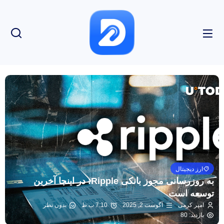
ارز دیجیتال
به روزرسانی مجوز بانکی Ripple: در اینجا آخرین
توسعه است
امیر کرمی
آگوست 2, 2025
7:10 ب.ظ
بدون نظر
بازدید: 80