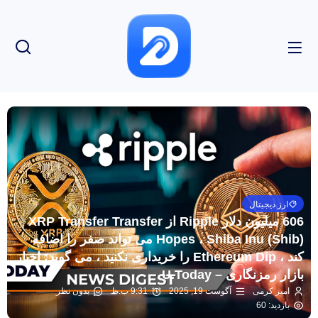
ارز دیجیتال
606 میلیون دلار Ripple از XRP Transfer Transfer
Hopes ، Shiba Inu (Shib) می تواند صفر را اضافه
کند ، Ethereum Dip را خریداری نکنید ، می گوید: اخبار
بازار رمزنگاری – U.Today
امیر کرمی
آگوست 19, 2025
9:31 ب.ظ
بدون نظر
بازدید: 60