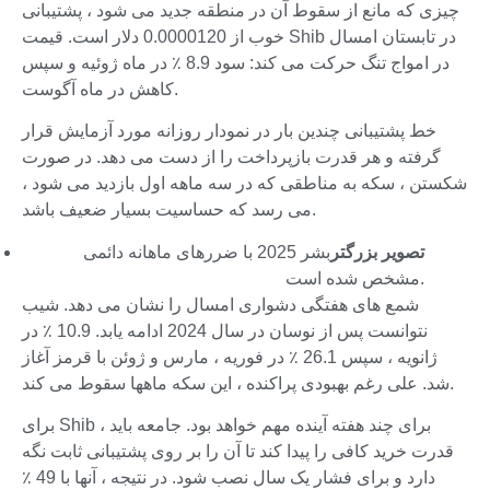
چیزی که مانع از سقوط آن در منطقه جدید می شود ، پشتیبانی
خوب از 0.0000120 دلار است. قیمت Shib در تابستان امسال
در امواج تنگ حرکت می کند: سود 8.9 ٪ در ماه ژوئیه و سپس
کاهش در ماه آگوست.
خط پشتیبانی چندین بار در نمودار روزانه مورد آزمایش قرار
گرفته و هر قدرت بازپرداخت را از دست می دهد. در صورت
شکستن ، سکه به مناطقی که در سه ماهه اول بازدید می شود ،
می رسد که حساسیت بسیار ضعیف باشد.
تصویر بزرگتر
بشر 2025 با ضررهای ماهانه دائمی
مشخص شده است.
شمع های هفتگی دشواری امسال را نشان می دهد. شیب
نتوانست پس از نوسان در سال 2024 ادامه یابد. 10.9 ٪ در
ژانویه ، سپس 26.1 ٪ در فوریه ، مارس و ژوئن با قرمز آغاز
شد. علی رغم بهبودی پراکنده ، این سکه ماهها سقوط می کند.
برای Shib ، برای چند هفته آینده مهم خواهد بود. جامعه باید
قدرت خرید کافی را پیدا کند تا آن را بر روی پشتیبانی ثابت نگه
دارد و برای فشار یک سال نصب شود. در نتیجه ، آنها با 49 ٪