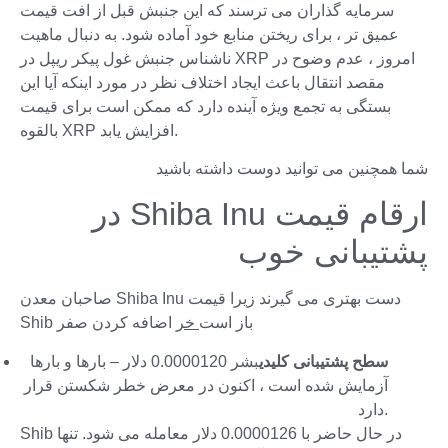
سرمایه گذاران می ترسند که این جنبش قبل از افت قیمت
عمیق تر ، برای ریختن منابع خود آماده شود. به دنبال ماهیت
ناشناس جنبش غول پیکر ریپل در XRP امروز ، عدم وضوح در
مقصد انتقال باعث ایجاد اختلاف نظر در مورد اینکه آیا این
بستگی به تجمع ویژه آینده دارد که ممکن است برای قیمت
بالقوه XRP افزایش یابد.
شما همچنین می توانید دوست داشته باشید
ارقام قیمت Shiba Inu در
پشتیبانی خوب
صاحبان معدن Shiba Inu دست بهتری می گیرند زیرا قیمت
Shib باز است
خر
اضافه کردن صفر
سطح پشتیبانی کلیدی
بشر 0.0000120 دلار – بارها و بارها
آزمایش شده است ، اکنون در معرض خطر شکستن قرار
دارد.
Shib در حال حاضر با 0.0000126 دلار معامله می شود. تنها