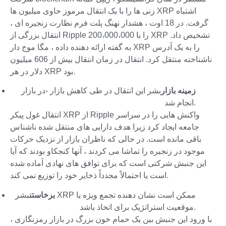
زنی ها را با یک انتقال مرموز حاوی میلیون ها XRP اشتباه
گرفت. در 18 اوت ، هشدار نهنگ پلت فرم نظارت زنجیره ای ،
انتقال بزرگی از Ripple را با 200،000،000 XRP تشخیص داد.
به گفته ارائه دهنده داده ، مگا موج دار XRP را به یک آدرس
ناشناخته منتقل کرد. انتقال در زمان انتقال بیش از 606 میلیون
دلار در هر XRP بود.
زمینه بازار
بشر این انتقال در طی کاهش بازار -در بازار
انجام شد.
انتقال غول پیکر XRP از Ripple واکنش هایی را در سراسر
جامعه ایجاد کرد زیرا هدف دارایی های منتقل شده ناشناس
باقی مانده است. در حالی که ناظران بازار از نزدیک حرکات
موجود در زنجیره را تماشا می کردند ، آنها کنجکاو بودند که آیا
این جنبش شرکتی است که برای توافق های نهادی آماده شده
است یا احتمالاً مجدداً ذخایر خود را توزیع نمی کند.
برخاستن
بشر XRP ممکن است نشان دهنده تجمع ویژه یا
موقعیت استراتژیک برای اتخاذ باشد.
با ورود این جنبش بین یک حمام خون بزرگ در بازار رمزنگاری ،