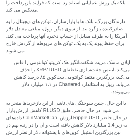
بلکه یک روش عملیاتی استاندارد است که فرآیند بازپرداخت را
منعکس می کند.
دارندگان بزرگ، بانک ها یا بازارسازان، توکن های دیجیتال را به
صادرکننده بازگردانند. از سوی دیگر، ریپل، مبلغی معادل دلار
آمریکا را به طرف مقابل از حساب ذخیره آنها پرداخت می کند.
برای حفظ پیوند یک به یک، توکن های مربوطه از گردش خارج
می شوند.
ایلان ماسک مزیت شگفت‌انگیز هک کریپتو کوانتومی را فاش
می‌کند بایننس جفت‌سازی نقطه‌ای XRP/TUSD را حذف
می‌کند، بزرگترین منتقد کوانتومی بیت‌کوین ۸۵ درصد کاهش
می‌یابد، ریپل به استاندارد Chartered در ۱.۱ میلیارد دلار
می‌پیوندد.
با این حال، چنین سوختگی های ناشی از این بازخریدها منجر به
کاهش ارزش بازار RLUSD می شود. در حال حاضر، طبق
داده‌های CoinMarketCap، ارزش Ripple USD در حال حاضر
به زیر 1.4 میلیارد دلار کاهش یافته است و آن را در رتبه نهم در
بین بزرگترین استیبل کوین‌های با پشتوانه دلار از نظر ارزش