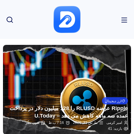
ارز دیجیتال
Ripple عرضه RLUSD را 128 میلیون دلار در پرداخت
عمده سه ماهه کاهش می دهد – U.Today
امیر کرمی
مارس 31, 2026
7:16 ب.ظ
بدون نظر
بازدید: 41