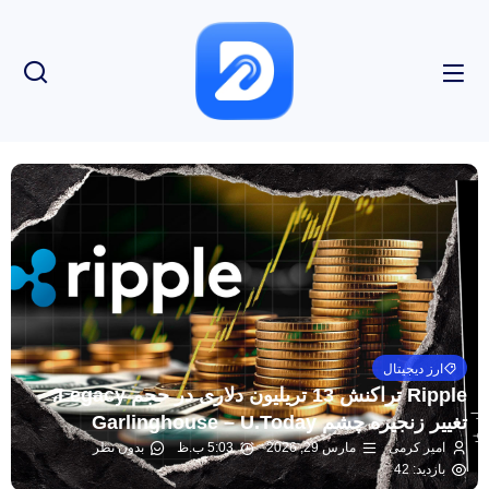
ارز دیجیتال
Ripple تراکنش 13 تریلیون دلاری در حجم Legacy،
تغییر زنجیره چشم Garlinghouse – U.Today
امیر کرمی
مارس 29, 2026
5:03 ب.ظ
بدون نظر
بازدید: 42