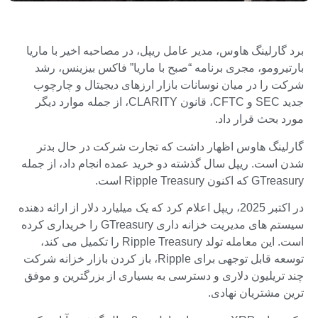
برد گارلینگ هاوس، مدیر عامل ریپل، در مصاحبه اخیر با ماریا
بارتیرومو، مجری برنامه “صبح با ماریا” فاکس بیزینس، رشد
شرکت را در میان نوسانات بازار ارزهای دیجیتال و چارچوب
جدید SEC و CFTC، قانون CLARITY، از جمله موارد دیگر
مورد بحث قرار داد.
گارلینگ هاوس اظهار داشت که تجارت شرکت در حال بدتر
شدن است. ریپل سال گذشته دو خرید عمده انجام داد، از جمله
GTreasury که اکنون Ripple Treasury است.
در اکتبر 2025، ریپل اعلام کرد که یک میلیارد دلار از ارائه دهنده
سیستم های مدیریت خزانه داری GTreasury را خریداری کرده
است. این معامله تولد Ripple Treasury را تکمیل می کند،
توسعه قابل توجهی برای Ripple، باز کردن بازار خزانه شرکت
چند تریلیون دلاری و دسترسی به بسیاری از بزرگترین و موفق
ترین مشتریان نهادی.