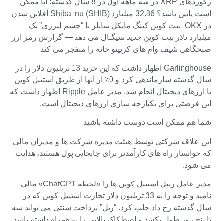
رکوردهای XRP در سه ماهه اول در 8 سال گذشته: آیا ممکن
است پایین باشد؟ 32.86 میلیارد Shiba Inu (SHIB) آفلاین شدن
در OKX، بیت کوین کینگ مایکل سایلر با “چشم لیزری” یک
میلیارد دلار بیت کوین جدید سیگنال می دهد — گزارش رمز ارز
صبحگاهی شیف وام های کریپتو خانه را منفجر می کند
Garlinghouse اظهار داشت که این خرید 13 تریلیون دلار را در
سال گذشته سازماندهی کرد و 0٪ از آنها از طریق استیبل کوین
یا ارزهای دیجیتال انجام شد. مدیر عامل Ripple اظهار داشت که
این فرصتی برای یکپارچه سازی ارزهای دیجیتال است.
شما هم ممکن است دوست داشته باشید
این علاقه شرکتی توسط هیئت مدیره شرکت ها و مدیران مالی
که خواستار راه های کارآمدتر برای جابجایی پول هستند، هدایت
می شود.
مدیر عامل ریپل استیبل کوین ها را «لحظه ChatGPT» مالی
نامید و توجه را به 33 تریلیون دلار تجارت استیبل کوین که در
سال گذشته رخ داد جلب کرد. “ریل” پرداخت سنتی می تواند سه
تا پنج روز طول بکشد و اصطکاک بالایی را به همراه داشته باشد.