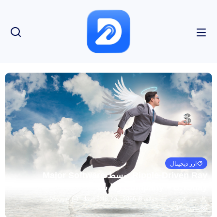
ارز دیجیتال
Ripple-Driven Ray توسط Major Software
Company – U.Today رها شد
امیر کرمی
جولای 8, 2026
9:48 ق.ظ
بدون نظر
بازدید: 38