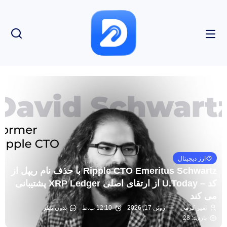
ارز دیجیتال
Ripple CTO Emeritus Schwartz با حذف نام ریپل از
کد – U.Today از ارتقای اصلی XRP Ledger پشتیبانی
می کند
امیر کرمی
ژوئن 17, 2026
12:10 ب.ظ
بدون نظر
بازدید: 28