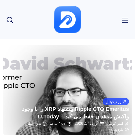
ارز دیجیتال
Ripple CTO Emeritus پیشنهاد XRP را با وجود
واکنش منتقدان حفظ می کند – U.Today
امیر کرمی
آوریل 17, 2026
4:07 ب.ظ
بدون نظر
بازدید: 44