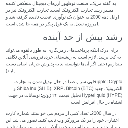
به گفته مریک، صنعت نوظهور ارزهای دیجیتال منعکس کننده
مسیر رشد تجارت الکترونیک است. تجارت الکترونیک نیز در
اوایل دهه 2000 به عنوان یک نوآوری عجیب نادیده گرفته شد و
امروزه تبدیل به یک غول پیکر در همه جا شده است.
رشد بیش از حد آینده
برای درک اینکه پرداخت‌های رمزنگاری به طور بالقوه می‌تواند
به کجا برسد، لازم است به ریشه‌های خرده‌فروشی آنلاین نگاهی
بیندازیم (حتی اگر آن‌ها نتوانسته‌اند به پذیرش جریان اصلی دست
یابند).
Ripple: Crypto بی سر و صدا در حال تبدیل شدن به تجارت
الکترونیک جدید Shiba Inu (SHIB)، XRP، Bitcoin (BTC) و
Hyperliquid (HYPE) تحلیل قیمت ۲۴ ژوئن: نوسانات در جهت
اشتباه در حال افزایش است
در سال 2000، تعداد کمی از مردم می خواستند شماره کارت
اعتباری خود را در یک مرورگر وب تایپ کنند. تصور می شد این
بسیار جدید و بی پروا است و خرید آنلاین در سراسر جهان ناچیز