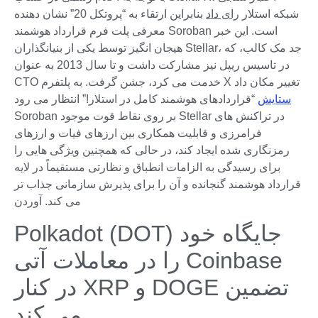
شبکه استلار
رای داد
بنابراین ارتقاء به “پروتکل 20” نشان دهنده
معرفی پلت فرم قرارداد هوشمند Soroban است. این خبر
هیجان انگیز توسط یکی از بنیانگذاران Stellar، جد مک کالب، که
در تاسیس ریپل نیز مشارکت داشت و تا سال 2013 به عنوان
CTO خدمت می کرد، جشن گرفت. به پلتفرم X تغییر مکان داد
ستایش
“قراردادهای هوشمند کامل در استلار!” انتظار می رود
Soroban بر روی نقاط قوت موجود Stellar در تراکنش های
فرامرزی و قابلیت همکاری بین ارزهای فیات و ارزهای
رمزنگاری شده ایجاد کند، در حالی که همچنین ویژگی هایی را
برای رسیدگی به الزامات انطباق و نظارتی مستقیماً در لایه
قرارداد هوشمند گنجانده و آن را برای پذیرش سازمانی جذاب تر
می کند. آوردن
Polkadot (DOT) جایگاه خود
را در معاملات آتی Coinbase
در کنار XRP و DOGE تضمین
می کند