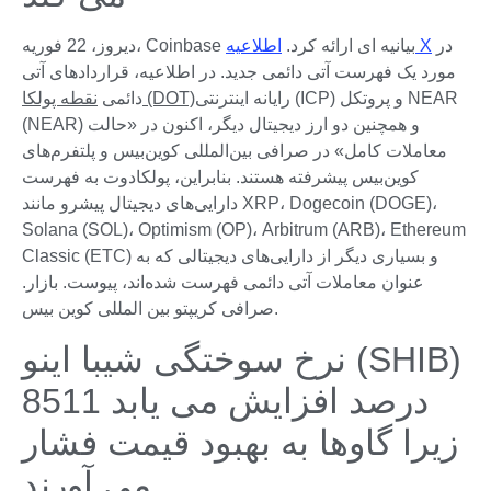
در
اطلاعیه X
دیروز، 22 فوریه، Coinbase بیانیه ای ارائه کرد.
مورد یک فهرست آتی دائمی جدید. در اطلاعیه، قراردادهای آتی
رایانه اینترنتی (ICP) و پروتکل NEAR
نقطه پولکا (DOT)
دائمی
(NEAR) و همچنین دو ارز دیجیتال دیگر، اکنون در «حالت
معاملات کامل» در صرافی بین‌المللی کوین‌بیس و پلتفرم‌های
کوین‌بیس پیشرفته هستند. بنابراین، پولکادوت به فهرست
دارایی‌های دیجیتال پیشرو مانند XRP، Dogecoin (DOGE)،
Solana (SOL)، Optimism (OP)، Arbitrum (ARB)، Ethereum
Classic (ETC) و بسیاری دیگر از دارایی‌های دیجیتالی که به
عنوان معاملات آتی دائمی فهرست شده‌اند، پیوست. بازار.
صرافی کریپتو بین المللی کوین بیس.
نرخ سوختگی شیبا اینو (SHIB)
8511 درصد افزایش می یابد
زیرا گاوها به بهبود قیمت فشار
می آورند