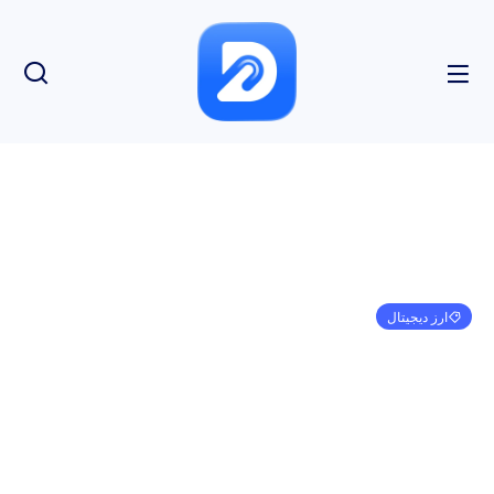
ارز دیجیتال
بنیانگذار Ripple دستاورد ستاره بزرگ را جشن می
گیرد، پولکادوت جایگاه خود را در معاملات آتی کوین
بیس تضمین می کند، نرخ رایت شیبا اینو 8511 درصد
افزایش می یابد: خلاصه اخبار کریپتو توسط U.Today
امیر کرمی
فوریه 25, 2024
1:36 ب.ظ
بدون نظر
بازدید: 171