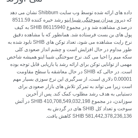
داده های ارائه شده توسط وب سایت Shibburn نشان می دهد
که دیروز
میزان سوختگی شیبا اینو
رشد خیره کننده 8511.59
درصدی مشاهده شد و در مجموع 86115940 SHIB به کیف
پول های بن بست فرستاده شد. همانطور که با مشاهده دقیق
نرخ رایت مشاهده می شود، تعداد توکن های SHIB نابود شده به
طور مداوم در حال افزایش است و چشم انداز صعودی کلی
سکه میم را احیا می کند. نرخ سوختگی شیبا اینو همیشه شاخص
مهمی از توانایی توکن برای ارائه رشد یا بازیابی قابل توجه بوده
است. در حالی که SHIB در حال معاشقه با سطح مقاومت
0.00001 دلاری است، از سرگیری این نرخ سوزی بسیار مهم
است زیرا می تواند به تمرکز تلاش های بازار صعودی برای
دستیابی به هدف رشد مطلوب کمک کند. پس از آخرین
سوزاندن، در مجموع 410,708,549,032,198 SHIB در آتش
سوخت و تعداد کل SHIB های در گردش به
581,442,378,236,136 SHIB کاهش یافت.