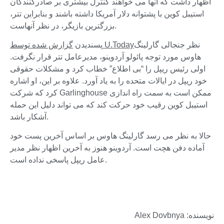
اظهار داشت که آنها می خواهند کنترل بیشتری بر صادرکنندگان
استیبل کوین با پشتوانه دلار آمریکا داشته باشند و بنابراین تتر،
بزرگترین بازیگر، در نظر آنهاست.
نظر جنجالی گارلینگ
گزارش شده توسط U.Today
پسندیدن
هاوس مورد توجه پائولو آردوینو، مدیرعامل تتر قرار نگرفت.
اولی رئیس ریپل را “بی اطلاع” خطاب کرد و مشکلات حقوقی
خود ریپل در ایالات متحده را به یاد آورد. علاوه بر این، او اشاره
کرد که شرکت Garlinghouse ممکن است به سمت راه اندازی
استیبل کوین رقیب خود حرکت کند که می تواند دلیل این حمله
آشکار باشد.
حالا به نظر می رسد گارلینگ هاوس بر اساس آخرین پست خود
آماده دفن هچت است. آردوینو هنوز به آخرین اظهار نظر مدیر
عامل ریپل پاسخی نداده است.
نویسنده: Alex Dovbnya