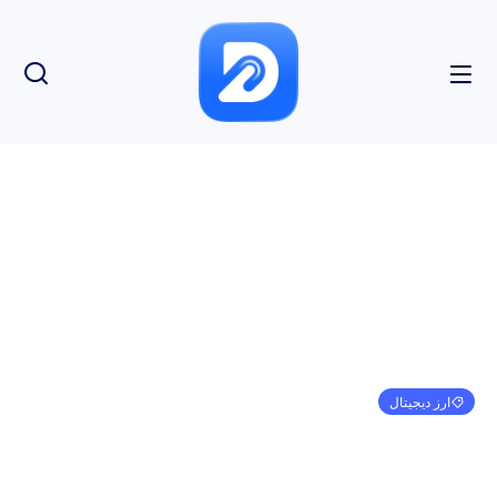
ارز دیجیتال
مدیر عامل Ripple “حمله” به Tether را رد کرد
امیر کرمی
می 14, 2024
6:55 ب.ظ
بدون نظر
بازدید: 162