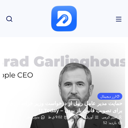
ارز دیجیتال
حمایت مدیر عامل ریپل از درخواست وزیر خزانه داری
برای تصویب قانون باز بودن – U.Today
امیر کرمی
آوریل 10, 2026
9:02 ق.ظ
بدون نظر
بازدید: 52