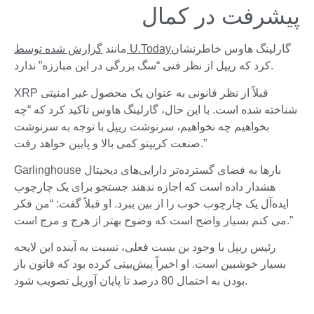
پیشرفت در کمال
گارلینگ هاوس خاطرنشان
گزارش شده توسط U.Today
مانند
کرد که ریپل از نظر فنی “سگ بزرگی در این مبارزه” ندارد.
XRP قبلاً از نظر قانونی به عنوان یک محصول غیر امنیتی
شناخته شده است. با این حال، گارلینگ هاوس تاکید کرد که “چه
بخواهیم چه نخواهیم، ​​سرنوشت ریپل با توجه به سرنوشت
صنعت کریپتو کمی بالا و پایین خواهد رفت.”
Garlinghouse بارها به فضای گسترده‌تر دارایی‌های دیجیتال
هشدار داده است که اجازه ندهند جستجو برای یک چارچوب
ایده‌آل یک چارچوب خوب را از بین ببرد. او قبلاً گفت: “من فکر
می کنم بسیار واضح است که وضوح بهتر از هرج و مرج است.”
رئیس ریپل با وجود بن بست فعلی، نسبت به آینده این لایحه
بسیار خوشبین است. او اخیراً پیش‌بینی کرده بود که قانون باز
بودن به احتمال 80 درصد تا پایان آوریل تصویب شود.