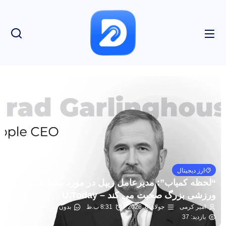
ارز دیجیتال
“لحظه کمیاب”: مدیرعامل ریپل در مورد مشارکت
ورزشی بزرگ صحبت می کند – U.Today
امیر کرمی
جولای 8, 2026
8:31 ب.ظ
بدون نظر
بازدید: 37