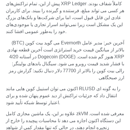
پیش از این، تمام تراکنش‌های XRP Ledger کاملاً شفاف بودند.
هر کسی می تواند مبلغ، فرستنده و گیرنده را ببیند. برای کاربران
عادی این قابل قبول است، اما برای شرکت‌ها و بانک‌های بزرگ
این یک مشکل است زیرا نمی‌توانند اسرار تجاری یا موجودی‌های
خود را به‌طور عمومی افشا کنند.
آخرین خبر: مدیر عامل Evernorth می گوید بیت کوین (BTC)
بالاتر از میانگین قیمت خرید استراتژی است آخرین قطعه نهادی
XRP هنوز گم شده است. Dogecoin (DOGE) در آستانه 4/20
با فشار شدید قیمت روبرو می شود. سیگنال باندهای بولینگر:
رالی بیت کوین را بالاتر از 77700 دلار دنبال نکنید: گزارش رمز
ارز صبحگاهی
اکنون می توان استیبل کوین هایی مانند RLUSD را به گونه ای
انتقال داد که جزئیات تراکنش از دید عموم پنهان شده و برای
اعتبار توسط شبکه تأیید شود.
علاوه بر این، یک ماشین مجازی کامل zkVM معرفی شده است.
این دستگاه اکنون اجازه می دهد تا محاسبات پیچیده را خارج از
زنجیره انجام دهند، در حالی که تنها مقدار کمی از شواهد