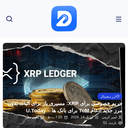
ارز دیجیتال
حریم خصوصی برای XRP: مسیری باز برای اثبات بدون
مرز جدید ادغام ToM برای بانک ها – U.Today
امیر کرمی
آوریل 14, 2026
7:20 ب.ظ
بدون نظر
بازدید: 51