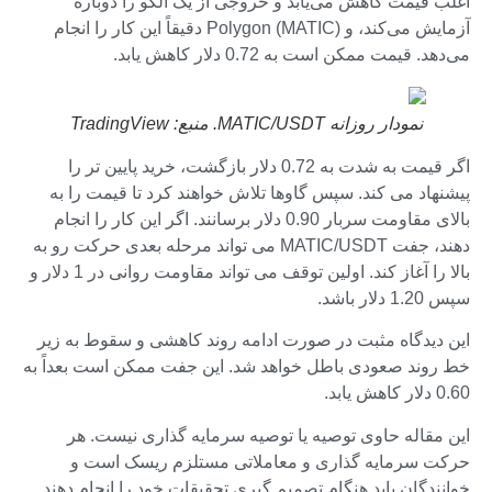
اغلب قیمت کاهش می‌یابد و خروجی از یک الگو را دوباره
آزمایش می‌کند، و Polygon (MATIC) دقیقاً این کار را انجام
می‌دهد. قیمت ممکن است به 0.72 دلار کاهش یابد.
نمودار روزانه MATIC/USDT. منبع: TradingView
اگر قیمت به شدت به 0.72 دلار بازگشت، خرید پایین تر را
پیشنهاد می کند. سپس گاوها تلاش خواهند کرد تا قیمت را به
بالای مقاومت سربار 0.90 دلار برسانند. اگر این کار را انجام
دهند، جفت MATIC/USDT می تواند مرحله بعدی حرکت رو به
بالا را آغاز کند. اولین توقف می تواند مقاومت روانی در 1 دلار و
سپس 1.20 دلار باشد.
این دیدگاه مثبت در صورت ادامه روند کاهشی و سقوط به زیر
خط روند صعودی باطل خواهد شد. این جفت ممکن است بعداً به
0.60 دلار کاهش یابد.
این مقاله حاوی توصیه یا توصیه سرمایه گذاری نیست. هر
حرکت سرمایه گذاری و معاملاتی مستلزم ریسک است و
خوانندگان باید هنگام تصمیم گیری تحقیقات خود را انجام دهند.