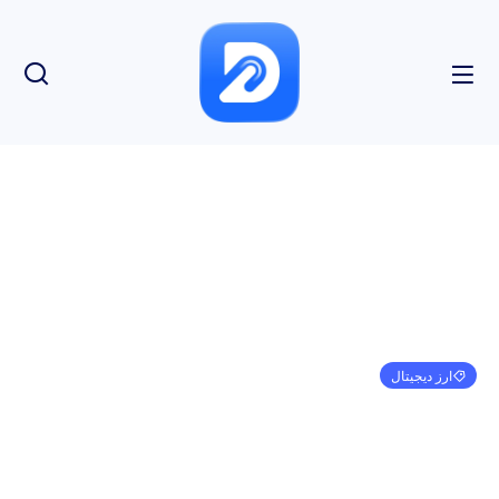
ارز دیجیتال
تجزیه و تحلیل قیمت 7/17: SPX، DXY، BTC، ETH،
XRP، BNB، SOL، ADA، DOGE، MATIC
امیر کرمی
جولای 17, 2023
10:00 ب.ظ
بدون نظر
بازدید: 200