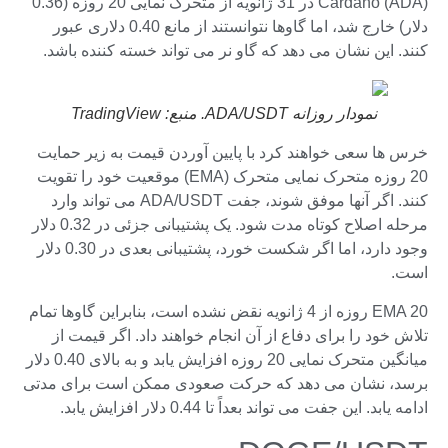
Cardano (ADA) در 31 ژانویه از متحرک نمایی 20 روزه (0.36
دلار) خارج شد، اما گاوها نتوانستند از مانع 0.40 دلاری عبور
کنند. این نشان می دهد که گاو نر می تواند خسته کننده باشد.
نمودار روزانه ADA/USDT. منبع: TradingView
خرس ها سعی خواهند کرد با پایین آوردن قیمت به زیر حمایت
20 روزه متحرک نمایی متحرک (EMA) موقعیت خود را تقویت
کنند. اگر آنها موفق شوند، جفت ADA/USDT می تواند وارد
مرحله اصلاح کوتاه مدت شود. یک پشتیبانی جزئی در 0.32 دلار
وجود دارد، اما اگر شکست خورد، پشتیبانی بعدی در 0.30 دلار
است.
EMA 20 روزه از 4 ژانویه نقض نشده است، بنابراین گاوها تمام
تلاش خود را برای دفاع از آن انجام خواهند داد. اگر قیمت از
میانگین متحرک نمایی 20 روزه افزایش یابد و به بالای 0.40 دلار
برسد، نشان می دهد که حرکت صعودی ممکن است برای مدتی
ادامه یابد. این جفت می تواند بعداً تا 0.44 دلار افزایش یابد.