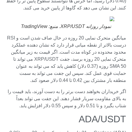
(0.40 دلار) رسید، اما خرس ها نتوانستند سطوح پایین تر را حفظ
کنند. این نشان می دهد که گاوها از پایین خرید می کنند.
نمودار روزانه XRP/USDT. منبع: TradingView
میانگین متحرک نمایی 20 روزه در حال صاف شدن است و RSI
درست بالاتر از نقطه میانی قرار دارد که نشان دهنده عملکرد
محدود محدوده در کوتاه مدت است. اگر قیمت به زیر میانگین
متحرک نمایی 20 روزه برسد، جفت XRP/USDT می تواند تا
SMA 50 روزه (0.37 دلار) کاهش یابد که می تواند به عنوان
حمایت قوی عمل کند. سپس این جفت می تواند به سمت
منطقه بار مشترک بین 0.42 تا 0.44 دلار صعود کند.
اگر خریداران بخواهند دست برتر را به دست آورند، باید قیمت را
به بالای مقاومت سربار فشار دهند. این جفت می تواند بعداً
شتاب بگیرد و تا 0.51 دلار و سپس 0.55 دلار افزایش یابد.
ADA/USDT