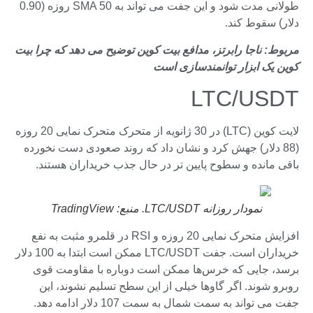
طولانی مدت شود و این جفت می تواند به SMA 50 روزه (0.90
دلار) سقوط کند.
مربوط:
ناجا رابرتز، مدافع بیت کوین توضیح می دهد که چرا بیت
کوین یک ابزار توانمندسازی است
LTC/USDT
لایت کوین (LTC) در 30 ژانویه از متحرک متحرک نمایی 20 روزه
(88 دلار) جهش کرد و نشان داد که روند صعودی دست نخورده
باقی مانده و سطوح پایین تر در حال جذب خریداران هستند.
نمودار روزانه LTC/USDT. منبع: TradingView
افزایش متحرک نمایی 20 روزه و RSI در قلمرو مثبت به نفع
خریداران است. جفت LTC/USDT ممکن است ابتدا به 100 دلار
برسد، جایی که خرس‌ها ممکن است دوباره با مقاومت قوی
روبرو شوند. اگر گاوها خیلی از این سطح تسلیم نشوند، این
جفت می تواند به سمت شمال به سمت 107 دلار ادامه دهد.