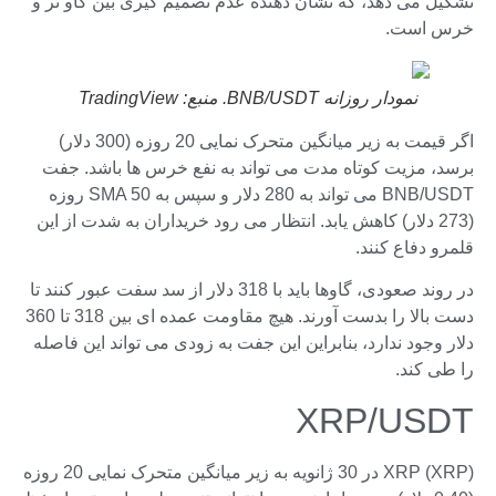
تشکیل می دهد، که نشان دهنده عدم تصمیم گیری بین گاو نر و
خرس است.
نمودار روزانه BNB/USDT. منبع: TradingView
اگر قیمت به زیر میانگین متحرک نمایی 20 روزه (300 دلار)
برسد، مزیت کوتاه مدت می تواند به نفع خرس ها باشد. جفت
BNB/USDT می تواند به 280 دلار و سپس به SMA 50 روزه
(273 دلار) کاهش یابد. انتظار می رود خریداران به شدت از این
قلمرو دفاع کنند.
در روند صعودی، گاوها باید با 318 دلار از سد سفت عبور کنند تا
دست بالا را بدست آورند. هیچ مقاومت عمده ای بین 318 تا 360
دلار وجود ندارد، بنابراین این جفت به زودی می تواند این فاصله
را طی کند.
XRP/USDT
XRP (XRP) در 30 ژانویه به زیر میانگین متحرک نمایی 20 روزه