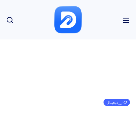
ارز دیجیتال
تجزیه و تحلیل قیمت 2/1: BTC، ETH، BNB، XRP،
ADA، DOGE، MATIC، DOT، LTC، AVAX
امیر کرمی
فوریه 1, 2023
10:00 ب.ظ
بدون نظر
بازدید: 209