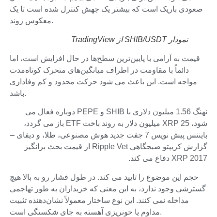
صعودی باریک است که بیشتر یک جهش کنترل شده است تا یک
معکوس روند.
نمودار SHIB/USDT از TradingView
قیمت به آرامی با پایین‌ترین سطح‌ها در حال افزایش است، اما
دائماً با مقاومت در اطراف میانگین‌های متحرک کوتاه‌مدت
مواجه است. این باعث می شود حرکت محدود و کم وفاداری
باشد.
نهنگ 1.56 میلیون دلاری با SHIB و PEPE دوباره فعال می
شود، XRP 25 میلیون دلار به روند باخت ETF باز می گردد،
بایننس پیش نویس 7 جفت جدید هوش مصنوعی، طلا، و دیفای –
گزارش کریپتو صبحگاهی Ripple Vet از قیمت بحث برانگیز
XRP 2017 دفاع می کند.
حجم این موضوع را تایید می کند. در طول فشار رو به بالا هیچ
گسترشی وجود ندارد، به این معنی که خریداران به طور تهاجمی
مداخله نمی کنند. این نوع ساختار معمولاً نشان‌دهنده تثبیت
مداوم یا خونریزی آهسته به جای شکستگی است.