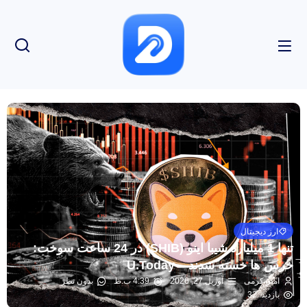
ارز دیجیتال
تنها 1 میلیارد شیبا اینو (SHIB) در 24 ساعت سوخت:
خرس ها خسته شدند – U.Today
امیر کرمی
آوریل 27, 2026
4:39 ب.ظ
بدون نظر
بازدید: 32