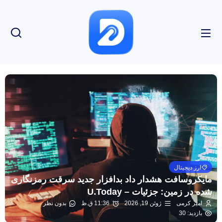
ارز دیجیتال
مایکروسافت هشدار داد بدافزار جدید سرقت رمزنگاری
شده در زمین: جزئیات – U.Today
امیر کرمی
ژوئن 19, 2026
11:36 ق.ظ
بدون نظر
بازدید: 30