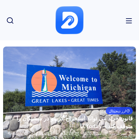
ارز دیجیتال
قانون جدید می تواند استخراج کریپتو در میشیگان را
متوقف کند – U.Today
امیر کرمی
می 5, 2026
12:28 ق.ظ
بدون نظر
بازدید: 49