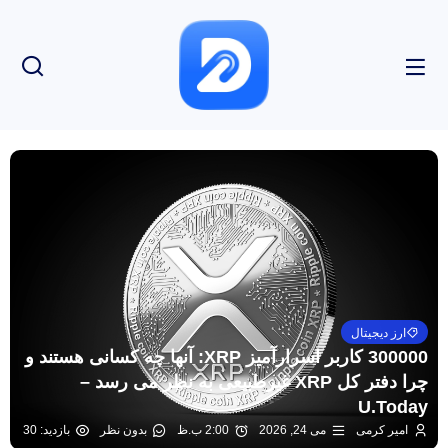
ارز دیجیتال
300000 کاربر اسرارآمیز XRP: آنها چه کسانی هستند و
چرا دفتر کل XRP غیرطبیعی به نظر می رسد –
U.Today
امیر کرمی
می 24, 2026
2:00 ب.ظ
بدون نظر
بازدید: 30