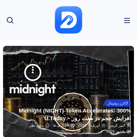
ارز دیجیتال
Midnight (NIGHT) Token Accelerates: 300%
افزایش حجم در هفت روز – U.Today
امیر کرمی
آوریل 3, 2026
3:34 ب.ظ
بدون نظر
بازدید: 29