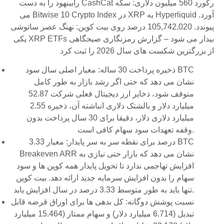
رکورد 560 میلیون دلاری: سکه CashCat رابینهود را به دست
آورد. Hyperliquid به XRP در Bitwise 10 Crypto Index می
پیوندد. 105,742,020 درصد روی بیت کوین: نهنگ عصر ساتوشی
بیدار می شود – گزارش رمزنگاری صبحگاهی XRP ETFs یکی
از بزرگترین شکست های سال 2026 را ثبت کرد
ذخیره پرداخت 30 ساله: معیار اصلی سال سود BTC
نشان می دهد که حتی اگر رشد بازار به طور کامل
متوقف شود، ذخایر ارز دیجیتال فعلی شرکت 52.87
میلیارد دلار و بالشتک دلاری انباشته آن، ذخیره 2.55
میلیارد دلاری دلار، دقیقا برای 30 سال پرداخت بدون
وقفه تعهدات سود سهام کافی است.
3.33 درصد برای نقطه سر به سر پایدار: معیار BTC
Breakeven ARR نشان می دهد که بازار حتی نیازی به
افزایش تهاجمی ندارد تا تحویل پایدار همه کوپن ها و سود
سهام را بدون افزایش سرمایه جدید ارائه دهد. بیت کوین
تنها باید به طور متوسط ​​3.33 درصد در سال افزایش یابد.
نسبت پوشش دوگانه: کل بدهی ها برای اوراق قرضه قابل
تبدیل (6.714 میلیارد دلار) و سهام ممتاز (15.464 میلیارد