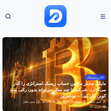
ارز دیجیتال
مایکل سایلر ماشین حساب ریسک استراتژی را کنار
می‌گذارد: شرکت تا چند سال می‌تواند بدون رالی بیت
کوین کار کند؟ – یو.امروز
امیر کرمی
جولای 9, 2026
6:18 ب.ظ
بدون نظر
بازدید: 31