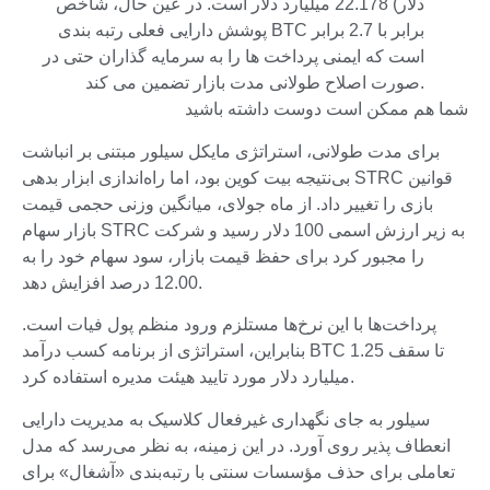
دلار) 22.178 میلیارد دلار است. در عین حال، شاخص
پوشش دارایی فعلی رتبه بندی BTC برابر با 2.7 برابر
است که ایمنی پرداخت ها را به سرمایه گذاران حتی در
صورت اصلاح طولانی مدت بازار تضمین می کند.
شما هم ممکن است دوست داشته باشید
برای مدت طولانی، استراتژی مایکل سیلور مبتنی بر انباشت
بی‌نتیجه بیت کوین بود، اما راه‌اندازی ابزار بدهی STRC قوانین
بازی را تغییر داد. از ماه جولای، میانگین وزنی حجمی قیمت
بازار سهام STRC به زیر ارزش اسمی 100 دلار رسید و شرکت
را مجبور کرد برای حفظ قیمت بازار، سود سهام خود را به
12.00 درصد افزایش دهد.
پرداخت‌ها با این نرخ‌ها مستلزم ورود منظم پول فیات است.
بنابراین، استراتژی از برنامه کسب درآمد BTC تا سقف 1.25
میلیارد دلار مورد تایید هیئت مدیره استفاده کرد.
سیلور به جای نگهداری غیرفعال کلاسیک به مدیریت دارایی
انعطاف پذیر روی آورد. در این زمینه، به نظر می‌رسد که مدل
تعاملی برای حذف مؤسسات سنتی با رتبه‌بندی «آشغال» برای